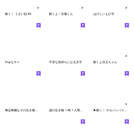
動く！ うざい顔 #5
動くよ！豆腐くん
はげしいもひ字
Popなサメ
不安な気持ちになる文字
動くよ目玉ちゃん
棒足棒腕なぞの生き物絵文字
謎の生き物 〜鳥？人間？〜 vol.1
▶︎動く！ サカバンバスピス。活きよすぎ