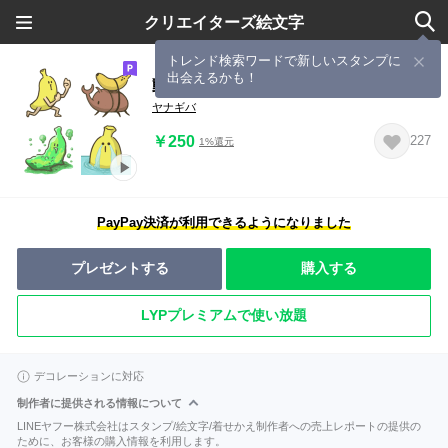
クリエイターズ絵文字
トレンド検索ワードで新しいスタンプに
出会えるかも！
動く！バナーナ絵文字
ヤナギバ
￥250
227
1%還元
PayPay決済が利用できるようになりました
プレゼントする
購入する
LYPプレミアムで使い放題
デコレーションに対応
制作者に提供される情報について
LINEヤフー株式会社はスタンプ/絵文字/着せかえ制作者への売上レポートの提供の
ために、お客様の購入情報を利用します。