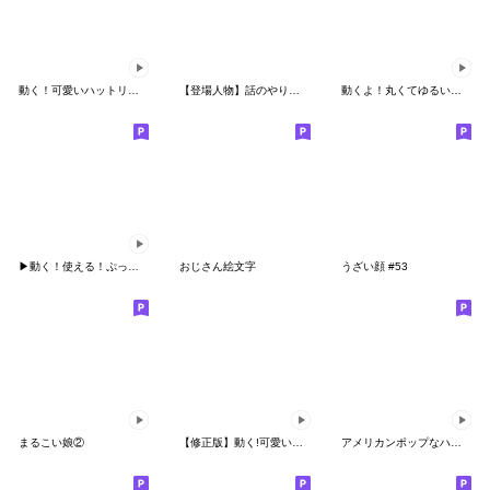
動く！可愛いハットリさん絵文字３
【登場人物】話のやり取りを伝える絵文字
動くよ！丸くてゆるいやつ
▶︎動く！使える！ぷっくりひよこ絵文字
おじさん絵文字
うざい顔 #53
まるこい娘②
【修正版】動く!可愛いハットリさん絵文字5
アメリカンポップなハロウィン絵文字動く