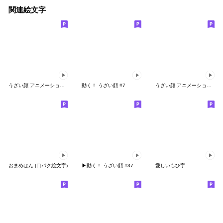
関連絵文字
うざい顔 アニメーション #3
動く！ うざい顔 #7
うざい顔 アニメーション #2
おまめはん (口パク絵文字)
▶︎動く！ うざい顔 #37
愛しいもひ字