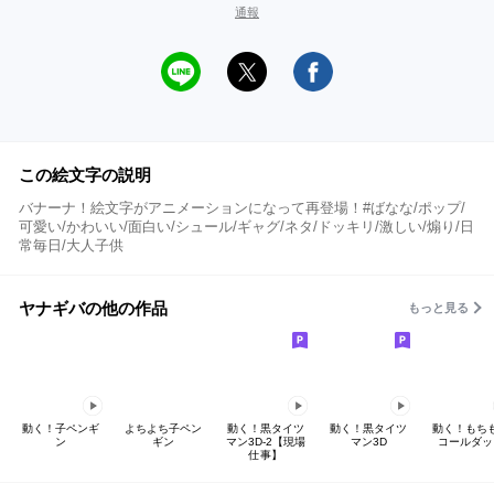
通報
この絵文字の説明
バナーナ！絵文字がアニメーションになって再登場！#ばなな/ポップ/
可愛い/かわいい/面白い/シュール/ギャグ/ネタ/ドッキリ/激しい/煽り/日
常毎日/大人子供
ヤナギバの他の作品
もっと見る
動く！子ペンギ
よちよち子ペン
動く！黒タイツ
動く！黒タイツ
動く！もち
ン
ギン
マン3D-2【現場
マン3D
コールダッ
仕事】