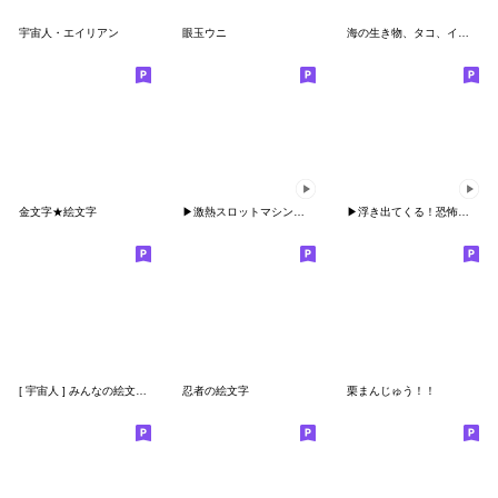
宇宙人・エイリアン
眼玉ウニ
海の生き物、タコ、イカ、エビなど
金文字★絵文字
▶激熱スロットマシンリールイン金
▶︎浮き出てくる！恐怖の呪い文字
[ 宇宙人 ] みんなの絵文字 基本セット
忍者の絵文字
栗まんじゅう！！