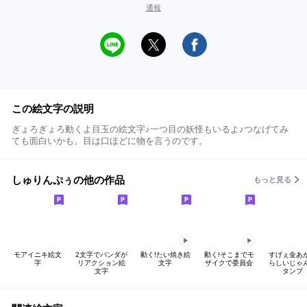
通報
この絵文字の説明
ぎょろぎょろ動くよ目玉の絵文字♪一つ目の妖怪もいるよ♪つなげてみ
ても面白いかも。目は口ほどに物を言うのです。
しゅりんぷぅの他の作品
もっと見る
モアイニキ絵文
2文字でパンダが
動く!たい焼き絵
動く!そこまでモ
すげぇ金あ
字
リアクション絵
文字
ザイクで委員会
らしいじゃ
文字
タンプ