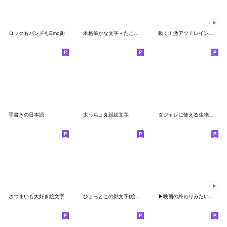
ロックもバンドもEmoji!!
本格筆かな文字＋たこ焼きぶたまん絵文字
動く！激アツ！レインボー絵文字[Type-B]
手書きの日本語
太っちょ丸顔絵文字
ダジャレに使える生物・動物・昆虫
さつまいも大好き絵文字
ひょっとこの顔文字(絵文字)
▶映画の終わりみたい立ち上がる動く絵文字