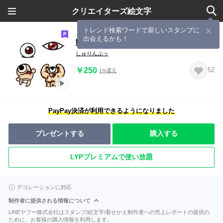
クリエイターズ絵文字
トレンド検索ワードで新しいスタンプに
出会えるかも！
動く!目玉の絵文字
しゅりんぷぅ
￥250
52
1%還元
PayPay決済が利用できるようになりました
プレゼントする
購入する
LYPプレミアムで使い放題
デコレーションに対応
制作者に提供される情報について
LINEヤフー株式会社はスタンプ/絵文字/着せかえ制作者への売上レポートの提供の
ために、お客様の購入情報を利用します。