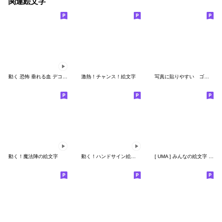
関連絵文字
動く 恐怖 垂れる血 デコ文字 ホラー
激熱！チャンス！絵文字
写真に貼りやすい ゴリラの絵文字 ４
動く！魔法陣の絵文字
動く！ハンドサイン絵文字【永久保存版】
[ UMA ] みんなの絵文字 基本セット