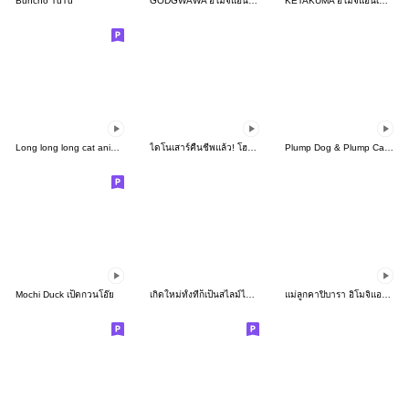
Buncho TuTu
GODGWAWA อิโมจิแอนิเมชัน ดี๊ดี
KETAKUMA อิโมจิแอนิเมชัน
Long long long cat animated Emoji
ไดโนเสาร์คืนชีพแล้ว! โฮกกก!!!
Plump Dog & Plump Cat อิโมจิแอนิเมชัน
Mochi Duck เป็ดกวนโอ๊ย
เกิดใหม่ทั้งทีก็เป็นสไลม์ไปซะแล้ว
แม่ลูกคาปิบารา อิโมจิแอนิเมชัน