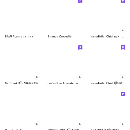
อิโมจิ โปเกมอนรวมพล
Strange Crocodile
Incrediville: Chief อยู่ทุกหนแห่ง
Mr. Shark อิโมจิแอนิเมชัน
Loc's Otter Animated emoji
Incrediville: Chief ผู้ไม่เคยเหมือนใคร