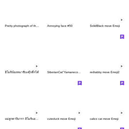
Pretty photograph of the capybara
Annoying face #50
SolidBlack move Emoji
อิโมจิน้องหมาชิบะดุ๊กดิ๊กได้
SiberianCat"Yamaneco emoji3
redtabby move Emoji2
แม่ลูกคาปิบารา อิโมจิแอนิเมชัน 2
cuteduck move Emoji
calico cat move Emoji