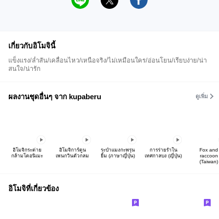
เกี่ยวกับอิโมจินี้
แข็งแรง/ล่ำสัน/เคลื่อนไหว/เหนือจริง/ไม่เหมือนใคร/อ่อนโยน/เรียบง่าย/น่า
สนใจ/น่ารัก
ผลงานชุดอื่นๆ จาก kupaberu
ดูเพิ่ม
อิโมจิกระต่าย
อิโมจิการ์ตูน
ระบำแมงกะพรุน
การร่ายรำใน
Fox and
กล้ามโตอนิเมะ
เพนกวินตัวกลม
ยิ้ม (ภาษาญี่ปุ่น)
เทศกาลบง (ญี่ปุ่น)
raccoon
(Taiwan)
อิโมจิที่เกี่ยวข้อง