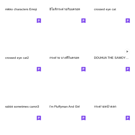
mikko characters Emoji
อิโมจิกระต่ายกับแครอท
crossed eye cat
crossed eye cat2
กระต่าย บางทีก็แครอท
DOUHUA THE SAMOYED 3
rabbit sometimes carrot3
I'm Fluffyman And Girl
กระต่ายหน้าตลก