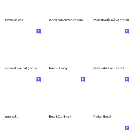
kawaii kawaii
rabbit sometimes carrot4
กระต่ายเหมือนเส้นขยุกขยิก
crossed eye cat (mint ribbon)
Round Ducky
white rabbit and carrot emoji2
แหมวแส้ว
Bear&Cat Emoji
Parfait Emoji