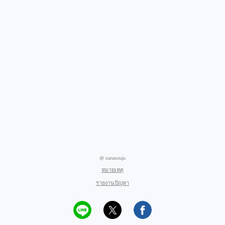
@ sarasouju
หมายเหตุ
รายงานปัญหา