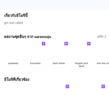
เกี่ยวกับอิโมจินี้
girl and rabbit
ผลงานชุดอื่นๆ จาก sarasouju
ดูเพิ่ม
paaaatto
kuroneko .
bare kuma
Angels and
teru teru b
devil
อิโมจิที่เกี่ยวข้อง