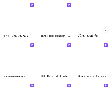
[ No. ] เส้นดินสอ ชุด2
candy color alphabet ABC emoji
อิโมจิคุณแม่ดุ๊กดิ๊ก
akamma's alphabet
Cute Clear EMOJI with Smile vol.2
Gentle water color emoji