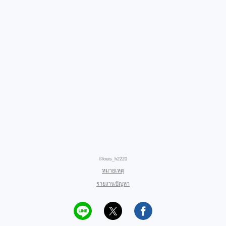
©louis_h2220
หมายเหตุ
รายงานปัญหา