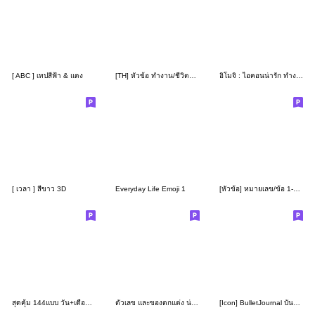
[ ABC ] เทปสีฟ้า & แดง
[TH] หัวข้อ ทำงาน/ชีวิตประจำวัน (ชุด 1)
อิโมจิ : ไอคอนน่ารัก ทำงาน
[ เวลา ] สีขาว 3D
Everyday Life Emoji 1
[หัวข้อ] หมายเลข/ข้อ 1-10 & หัวข้อย่อย
สุดคุ้ม 144แบบ วัน+เดือน+ปี+เวลา V. EN
ตัวเลข และของตกแต่ง น่ารักๆ 02
[Icon] BulletJournal บันทึก/เรียน/ทำงาน2