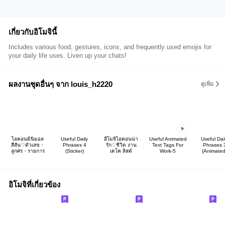
เกี่ยวกับอิโมจินี้
Includes various food, gestures, icons, and frequently used emojis for
your daily life uses. Liven up your chats!
ผลงานชุดอื่นๆ จาก louis_h2220
ดูเพิ่ม
ไอคอนมินิมอล
Useful Daily
อีโมจิไอคอนน่า
Useful Animated
Useful Dai
สีสัน♡ตัวเลข・
Phrases 4
รัก♡ชีวิต งาน
Text Tags For
Phrases 
ลูกศร・รายการ
(Sticker)
เดโค ลิสต์
Work-5
(Animated
อิโมจิที่เกี่ยวข้อง