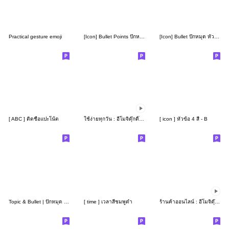
Practical gesture emoji
[Icon] Bullet Points ปักหมุด หัวข้อทำงาน
[Icon] Bullet ปักหมุด หัวข้อ เส้นบรรทัด
[ ABC ] ติดชื่อแปะโน้ต
ใช้ง่ายทุกวัน : อีโมจิดุ๊กดิ๊กน่ารัก
[ icon ] หัวข้อ 4 สี - B
Topic & Bullet | ปักหมุด หัวข้อ ทำงาน
[ time ] เวลาสีชมพูดำ
ร้านค้าออนไลน์ : อีโมจิดุ๊กดิ๊กน่ารัก