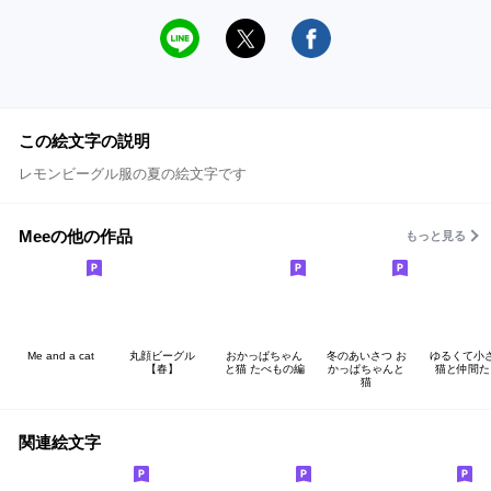
この絵文字の説明
レモンビーグル服の夏の絵文字です
Meeの他の作品
もっと見る
Me and a cat
丸顔ビーグル
おかっぱちゃん
冬のあいさつ お
ゆるくて小
【春】
と猫 たべもの編
かっぱちゃんと
猫と仲間た
猫
関連絵文字