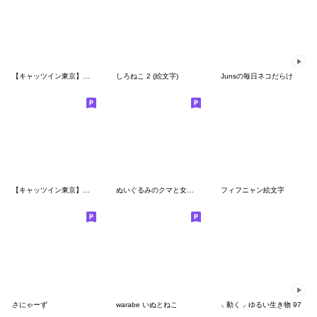
【キャッツイン東京】人気猫絵文字♪第3弾
しろねこ 2 (絵文字)
Junsの毎日ネコだらけ
【キャッツイン東京】人気猫絵文字♪第2弾
ぬいぐるみのクマと女の子のかわいい絵文字
フィフニャン絵文字
さにゃーず
warabe いぬとねこ
⸜ 動く ⸝ ゆるい生き物 97