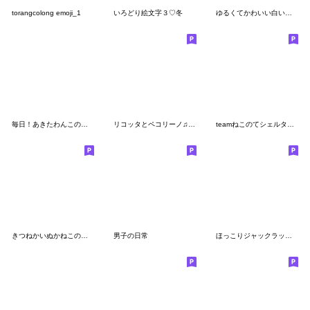
torangcolong emoji_1
いろどり絵文字３♡冬
ゆるくてかわいい白い犬の絵文字
毎日！あきたわんこの絵文字〈赤毛〉
リコッタとペコリーノ♫仲良しチーズ絵文字
teamねこのてシェルターの仲間たち②
きつねかいぬかねこの絵文字2
男子の日常
ほっこりジャックラッセル 絵文字１