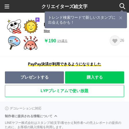
クリエイターズ絵文字
トレンド検索ワードで新しいスタンプに
出会えるかも！
Round face beagle Summer emoji
Mee
￥190
26
1%還元
PayPay決済が利用できるようになりました
プレゼントする
購入する
LYPプレミアムで使い放題
デコレーションに対応
制作者に提供される情報について
LINEヤフー株式会社はスタンプ/絵文字/着せかえ制作者への売上レポートの提供の
ために、お客様の購入情報を利用します。