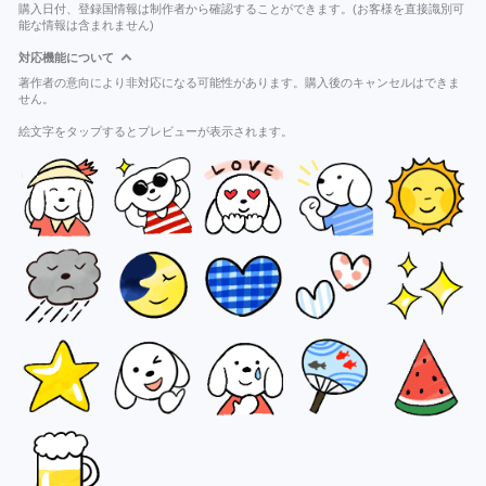
購入日付、登録国情報は制作者から確認することができます。(お客様を直接識別可
能な情報は含まれません)
対応機能について
著作者の意向により非対応になる可能性があります。購入後のキャンセルはできま
せん。
絵文字をタップするとプレビューが表示されます。