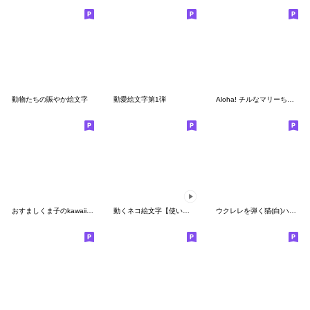
動物たちの賑やか絵文字
動愛絵文字第1弾
Aloha! チルなマリーちゃん絵文字
おすましくま子のkawaii絵文字
動くネコ絵文字【使いやすい】☆POCAママ
ウクレレを弾く猫(白)ハワイアン絵文字