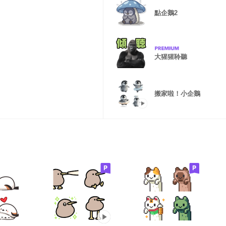
點企鵝2
大猩猩聆聽
搬家啦！小企鵝