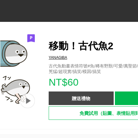
移動！古代魚2
YANAGIBA
古代魚動畫表情符號#魚/稀有野獸/可愛/萬聖節/
兇猛/超現實/搞笑/模因/搞笑
NT$60
贈送禮物
免費試用（貼圖、表情貼用