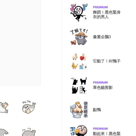
舞蹈！黑色緊身
衣的男人
像素企鵝3
它動了！叫鴨子
單色貓剪影
點鴨
動起來！黑色緊