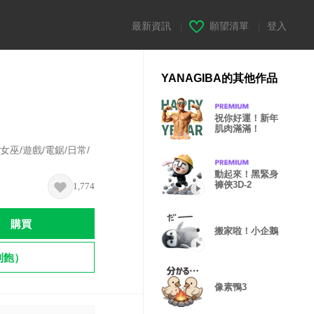
最新資訊
|
願望清單
|
登入
YANAGIBA的其他作品
祝你好運！新年
肌肉滿滿！
女巫/遊戲/電鋸/日常/
動起來！黑緊身
褲俠3D-2
1,774
購買
搬家啦！小企鵝
到飽）
像素鴨3