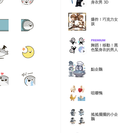
身衣男 3D
爆炸！巧克力女
孩
舞蹈！移動！黑
色緊身衣的男人
點企鵝
咀嚼鴨
搖搖擺擺的小企
鵝