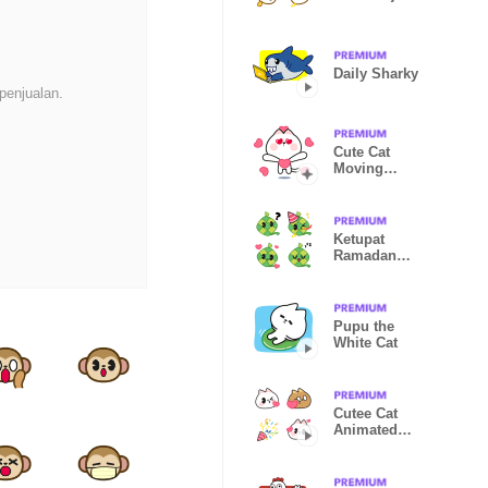
Daily Sharky
penjualan.
Cute Cat
Moving
Background
Ketupat
Ramadan
Emoji
Pupu the
White Cat
Cutee Cat
Animated
Emoji