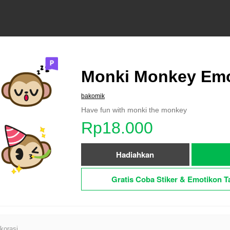
Monki Monkey Emo
bakomik
Have fun with monki the monkey
Rp18.000
Hadiahkan
Gratis Coba Stiker & Emotikon T
korasi