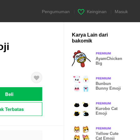
Pengumuman
|
Keinginan
|
Masuk
Karya Lain dari
bakomik
ji
AyamChicken
Big
Bunbun
Bunny Emoji
Beli
ak Terbatas
Kurobo Cat
Emoji
Yellow Cute
Cat Emoji