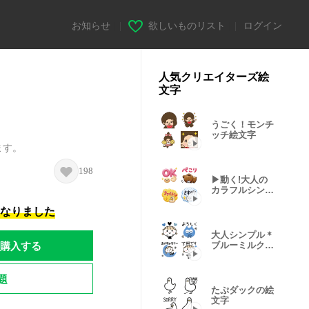
お知らせ
|
欲しいものリスト
|
ログイン
人気クリエイターズ絵
文字
うごく！モンチ
ッチ絵文字
ます。
198
▶︎動く!大人の
カラフルシンプ
ル絵文字
になりました
大人シンプル＊
購入する
ブルーミルクテ
ィー
題
たぷダックの絵
文字