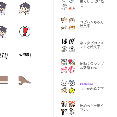
動くしょぼいね
こ
コビハムちゃん
絵文字
ネックビのフォ
ントと絵文字
▶︎動く♡シンプ
ル敬語 rev.
ちいかわ絵文字
▶︎めっちゃ動く
マン。