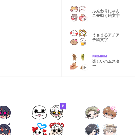
ふんわりにゃん
こ❤️動く絵文字
うさまるアチア
チ絵文字
楽しいハムスタ
ー