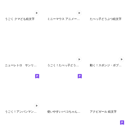
うごく クマども絵文字
ミニーマウス アニメーション絵文字
たべっ子どうぶつ絵文字
ニューレトロ サンリオキャラクターズ
うごく！たべっ子どうぶつ THE MOVIE絵文字
動く！スポンジ・ボブ絵文字
うごく！アンパンマンとなかまたち 絵文字
使いやすい♪ペコちゃん絵文字
アクビガール 絵文字