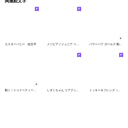
関連絵文字
エスターバニー 絵文字
メゾピアノジュニア ベリエちゃん絵文字
パワーパフ ガールズ 動く絵文字
動く！トゥイーティー絵文字♥
しずくちゃん リアクション絵文字
ミッキー＆フレンズ（レトロ）絵文字