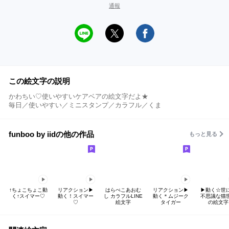
通報
この絵文字の説明
かわちい♡使いやすいケアベアの絵文字だよ★
毎日／使いやすい／ミニスタンプ／カラフル／くま
funboo by iidの他の作品
もっと見る
↑ちょこちょこ動
リアクション▶︎
はらぺこあおむ
リアクション▶︎
▶︎動く☆世
く↑スイマー♡
動く！スイマー
し カラフルLINE
動く＊ムジーク
不思議な猫
♡
絵文字
タイガー
の絵文字