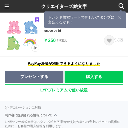
クリエイターズ絵文字
トレンド検索ワードで新しいスタンプに
出会えるかも！
▶︎動く＊ケアベア♡絵文字
funboo by iid
￥250
5.8万
1%還元
PayPay決済が利用できるようになりました
プレゼントする
購入する
LYPプレミアムで使い放題
デコレーションに対応
制作者に提供される情報について
LINEヤフー株式会社はスタンプ/絵文字/着せかえ制作者への売上レポートの提供の
ために、お客様の購入情報を利用します。