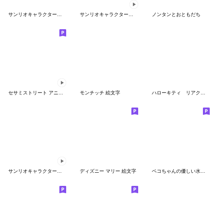
サンリオキャラクターズ ぷっくりシール
サンリオキャラクターズ うごく8bit絵文字
ノンタンとおともだち
セサミストリート アニメーション絵文字
モンチッチ 絵文字
ハローキティ リアクション絵文字
サンリオキャラクターズ 平成レトロ絵文字
ディズニー マリー 絵文字
ペコちゃんの優しい水彩絵文字