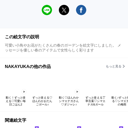
この絵文字の説明
可愛い小鳥やお花がたくさんの春のガーデンを絵文字にしました。 メ
ッセージを優しい春のアイテムで女性らしく彩ります
NAKAYUKAの他の作品
もっと見る
動く！ずっと使
ずっと使える♡
動く♡ほんわか
ずっと使える丁
動く♪ずっと
える♡可愛い毎
ほんわかおだん
シマエナガさん
寧言葉♡シマエ
る♡シマエ
日ごはん2
ごガール♪
♡ダジャレ♪
ナガ&ガール
の梅雨
関連絵文字