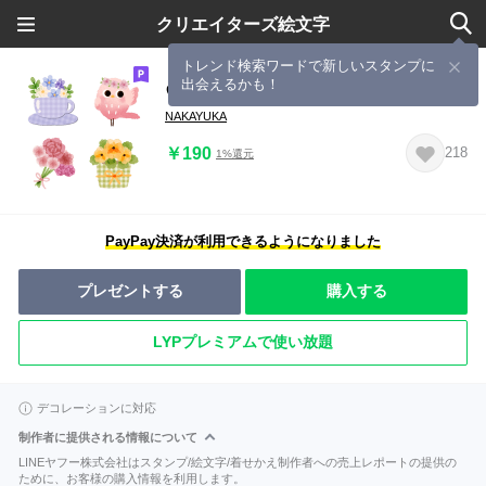
クリエイターズ絵文字
トレンド検索ワードで新しいスタンプに
出会えるかも！
♡小鳥とお花♡spring garden
NAKAYUKA
￥190
218
1%還元
PayPay決済が利用できるようになりました
プレゼントする
購入する
LYPプレミアムで使い放題
デコレーションに対応
制作者に提供される情報について
LINEヤフー株式会社はスタンプ/絵文字/着せかえ制作者への売上レポートの提供の
ために、お客様の購入情報を利用します。