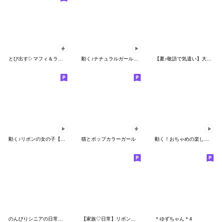
とび出す▷マフィ＆ラティ★挨拶言葉
動く♪ナチュラルガール【丁寧ことば】
【夏♪敬語で気遣い】大人可愛い女の子
動く♪リボンの女の子【日常会話】
猫とポップカラーガール
動く！おちゃめの楽しい会話♥毎日ことば
のんびりシニアの日常スタンプ～夏～
【家族♡日常】リボンの女の子
＊ゆずちゃん＊4