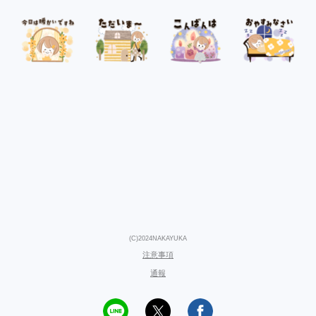
(C)2024NAKAYUKA
注意事項
通報