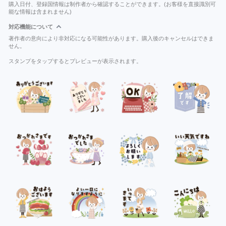
購入日付、登録国情報は制作者から確認することができます。(お客様を直接識別可
能な情報は含まれません)
対応機能について
著作者の意向により非対応になる可能性があります。購入後のキャンセルはできま
せん。
スタンプをタップするとプレビューが表示されます。