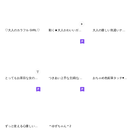
♡大人のカラフル GIRL♡
動く★大人かわいいガーリースタンプ5
大人の優しい気遣いナチュラガール 初夏～
とってもお茶目な女の子！８ [カスタム]
つきあい上手な主婦(なかよし編)
おちゃめ色鉛筆タッチ♥見やすい敬語♥BIG
ずっと使える心優しいお団子の女の子
＊ゆずちゃん＊2