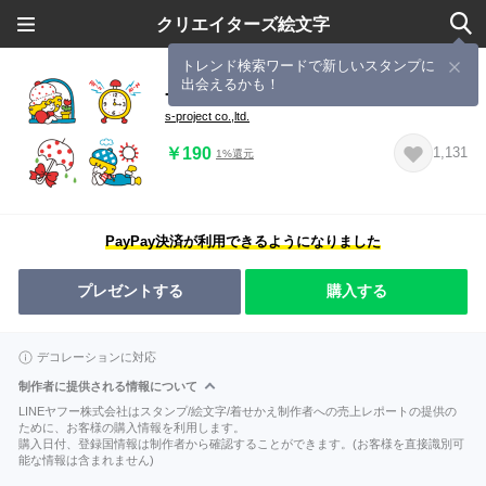
クリエイターズ絵文字
トレンド検索ワードで新しいスタンプに
出会えるかも！
-モーニング-
s-project co.,ltd.
￥190
1,131
1%還元
PayPay決済が利用できるようになりました
プレゼントする
購入する
デコレーションに対応
制作者に提供される情報について
LINEヤフー株式会社はスタンプ/絵文字/着せかえ制作者への売上レポートの提供の
ために、お客様の購入情報を利用します。
購入日付、登録国情報は制作者から確認することができます。(お客様を直接識別可
能な情報は含まれません)