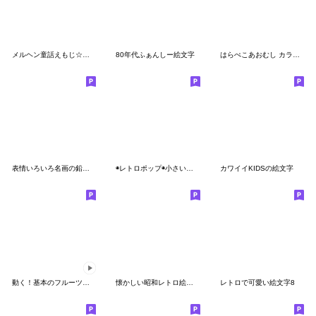
メルヘン童話えもじ☆グリムver
80年代ふぁんしー絵文字
はらぺこあおむし カラフルLINE絵文字
表情いろいろ名画の鉛筆タッチ☆pocaママ
◉レトロポップ◉小さいスタンプ
カワイイKIDSの絵文字
動く！基本のフルーツ。と、ピーナツ。
懐かしい昭和レトロ絵文字
レトロで可愛い絵文字8