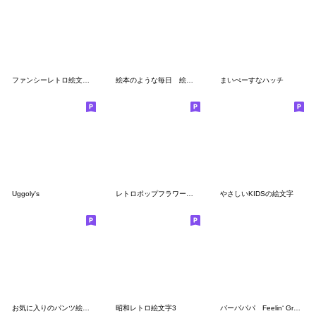
ファンシーレトロ絵文字♡
絵本のような毎日 絵文字04
まいぺーすなハッチ
Uggoly's
レトロポップフラワー絵文字✿カラフルお花
やさしいKIDSの絵文字
お気に入りのパンツ絵文字
昭和レトロ絵文字3
バーバパパ Feelin‘ Groovy 絵文字