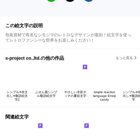
この絵文字の説明
包装資材で有名なシモジマのレトロなデザインが復刻！絵文字を使っ
てレトロファンシーな世界をお楽しみください！
s-project co.,ltd.の他の作品
もっと見る
シンプル✳︎吹き
ふせん風シンプ
やさしい水彩タ
simple reaction
シンプル✳︎
出し✳︎敬語絵文
ル敬語絵文字
ッチの夏絵文字
language Emoji
出し✳︎敬語
字2
candy
字
関連絵文字