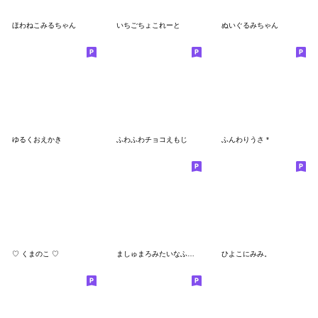
ほわねこみるちゃん
いちごちょこれーと
ぬいぐるみちゃん
ゆるくおえかき
ふわふわチョコえもじ
ふんわりうさ *
♡ くまのこ ♡
ましゅまろみたいなふわふわうさぎ
ひよこにみみ。