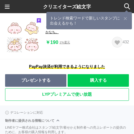
クリエイターズ絵文字
トレンド検索ワードで新しいスタンプに
出会えるかも！
きゅるうさちゃん。
かなち。
￥190
432
1%還元
PayPay決済が利用できるようになりました
プレゼントする
購入する
LYPプレミアムで使い放題
デコレーションに対応
制作者に提供される情報について
LINEヤフー株式会社はスタンプ/絵文字/着せかえ制作者への売上レポートの提供の
ために、お客様の購入情報を利用します。