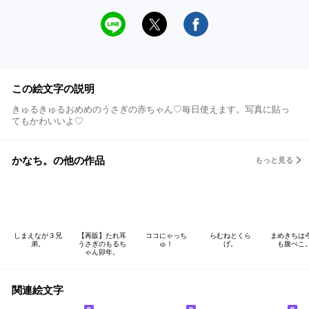
この絵文字の説明
きゅるきゅるおめめのうさぎの赤ちゃん♡毎日使えます。写真に貼っ
てもかわいいよ♡
かなち。の他の作品
もっと見る
しまえなが３兄
【再販】たれ耳
ココにゃっち
らむねとくら
まめきちは
弟。
うさぎのもるち
ゅ！
げ。
も腹ぺこ
ゃん卯年。
関連絵文字