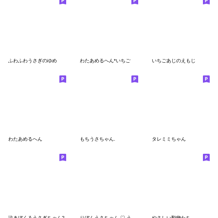
ふわふわうさぎのゆめ
わたあめるへん*いちご
いちごあじのえもじ
わたあめるへん
もちうさちゃん.
タレミミちゃん
泣きぼくろうさぎちゃん2
りぼんうさちゃん‎ ♡ うさりん
やさしい動物たち