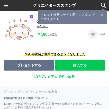
クリエイターズスタンプ
トレンド検索ワードで新しいスタンプに
出会えるかも！
たれ耳うさぎのもるちゃんラブリー。
かなち。
￥190
1,944
1%還元
PayPay決済が利用できるようになりました
プレゼントする
購入する
LYPプレミアムで使い放題
スタンプアレンジ/デコレーションに対応
制作者に提供される情報について
LINEヤフー株式会社はスタンプ/絵文字/着せかえ制作者への売上レポートの提供の
ために、お客様の購入情報を利用します。