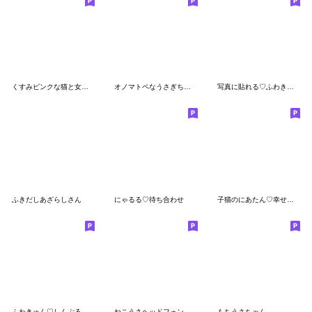
くすみピンクな猫と女の子
オノマトペなうさぎちゃん
写真に貼れる♡ふわきゅん【ピンク＋赤】
ふきだしあざらしさん
にゃるる♡待ち合わせ
子猫のにあたん♡幸せ言葉
ふわきゅん♡しんぷる＋敬語
ねこうさヘッドフォンズ ver.年末年始
もちうさちゃん.