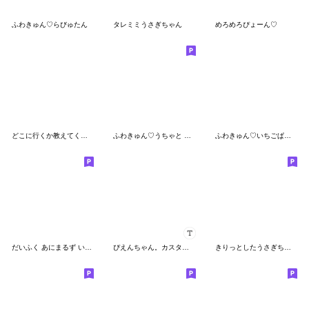
ふわきゅん♡らびゅたん
タレミミうさぎちゃん
めろめろぴょーん♡
どこに行くか教えてくれるちびみみちゃん
ふわきゅん♡うちゃと いっしょ
ふわきゅん♡いちごぱじゃま
だいふく あにまるず いちご * しろねこ❶
ぴえんちゃん。カスタム♡スタンプ
きりっとしたうさぎちゃん