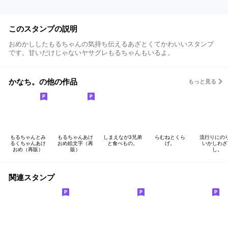
このスタンプの説明
おめかししたもるちゃんの気持ち伝えるあざとくてかわいいスタンプ
です。甘いだけじゃないヤサグレもるちゃんもいるよ。
かなち。の他の作品
もっと見る
もるちゃんとみ
もるちゃんあけ
しまえなが3兄弟
らむねとくら
流行りにの
るくちゃんあけ
おめ絵文字（再
と食べもの。
げ。
いかしわざ
おめ（再販）
販）
し。
関連スタンプ