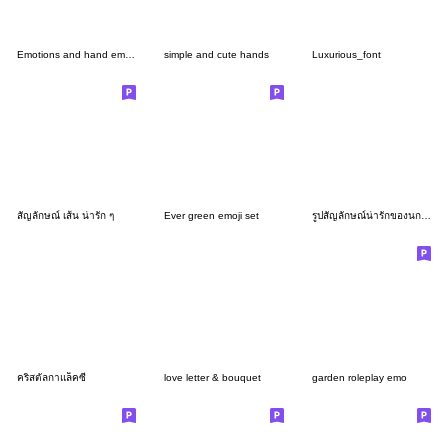
Emotions and hand emoji set
simple and cute hands
Luxurious_font
สัญลักษณ์ เส้น น่ารัก ๆ
Ever green emoji set
รูปสัญลักษณ์น่ารักของนกชิมะเอนากะ
คริสตัลกาแล็คซี่
love letter & bouquet
garden roleplay emo