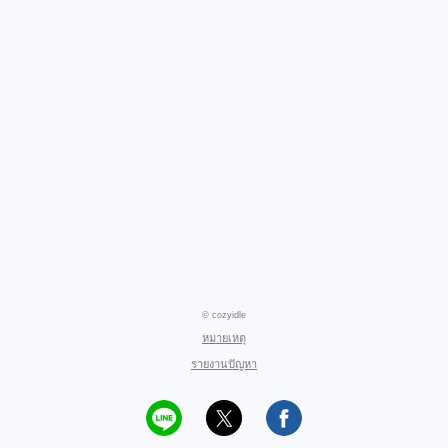
© cozyidle
หมายเหตุ
รายงานปัญหา