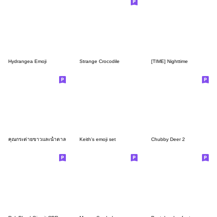
Hydrangea Emoji
Strange Crocodile
[TIME] Nighttime
คุณกระต่ายขาวและน้ำตาล
Keith's emoji set
Chubby Deer 2