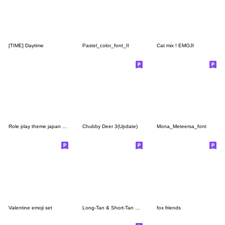
[TIME] Daytime
Pastel_color_font_II
Cat mix ! EMOJI
Role play theme japan emo
Chubby Deer 3(Update)
Mona_Meteersa_font
Valentine emoji set
Long-Tan & Short-Tan bunny 3
fox friends