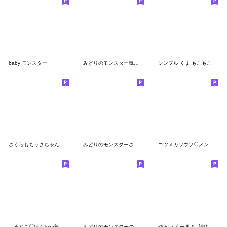
baby モンスター
みどりのモンスター気持ちを伝える
シンプル くま もこもこ
さくらもちうさちゃん
みどりのモンスターさくらんぼ
コツメカワウソ♡メンヘラ＆ヤンデレ
しろねこ♡ほんわか毎日使える絵文字
みどりのモンスターの一日
ゆるい くーま *。詰め合わせ絵文字