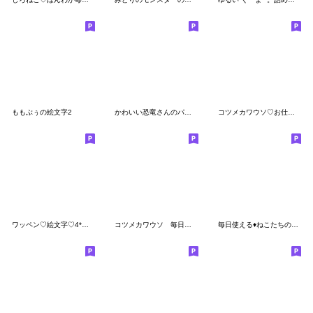
ももぶぅの絵文字2
かわいい恐竜さんのパステル絵文字（秋）
コツメカワウソ♡お仕事 絵文字
ワッペン♡絵文字♡4*お祝い*
コツメカワウソ 毎日つかえる 星ver
毎日使える♦ねこたちの絵文字2