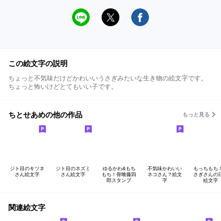
この絵文字の説明
ちょっと不気味だけどかわいいうさぎみたいな生き物の絵文字です。
ちょっと怖いけどとてもいい子です。
ちとせあめの他の作品
もっと見る
ジト目のキツネ
ジト目のネズミ
ゆるかわ&もち
不気味かわいい
もっちもち
さん絵文字
さん絵文字
もち！骨喰藤四
ネコさん？絵文
さぎさんの
郎スタンプ
字
絵文字
関連絵文字