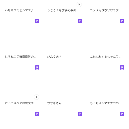
ハリネズミとシマエナガ*絵文字 4
うごく！ちびさめ冬の絵文字
コツメカワウソ♡ラブラブ6
しろねこ♡毎日日常の絵文字
ぴんく犬 *
ふわふわくまちゃん♡絵文字
にっこりベアの絵文字
ウサギさん
もっちりシマエナガの絵文字5