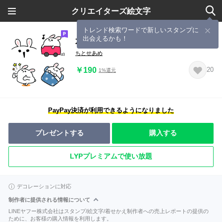
クリエイターズ絵文字
トレンド検索ワードで新しいスタンプに
出会えるかも！
不気味かわいいうさぎさん？の絵文字
ちとせあめ
￥190
20
1%還元
PayPay決済が利用できるようになりました
プレゼントする
購入する
LYPプレミアムで使い放題
デコレーションに対応
制作者に提供される情報について
LINEヤフー株式会社はスタンプ/絵文字/着せかえ制作者への売上レポートの提供の
ために、お客様の購入情報を利用します。