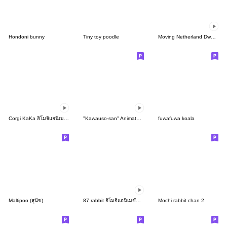
Hondoni bunny
Tiny toy poodle
Moving Netherland Dwarf Emoji
Corgi KaKa อิโมจิแอนิเมชัน 2
"Kawauso-san" Animated Emoji 2
fuwafuwa koala
Maltipoo (สุนัข)
87 rabbit อิโมจิแอนิเมชัน 1.0
Mochi rabbit chan 2