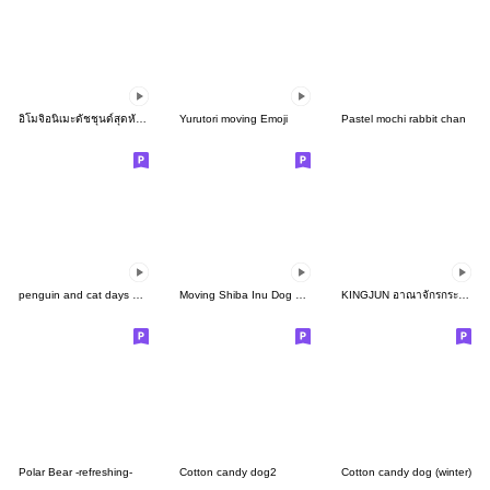
อิโมจิอนิเมะดัชชุนด์สุดหัวใจ
Yurutori moving Emoji
Pastel mochi rabbit chan
penguin and cat days อิโมจิดุ๊กดิ๊ก
Moving Shiba Inu Dog EMOJI
KINGJUN อาณาจักรกระต่ายต๊อง
Polar Bear -refreshing-
Cotton candy dog2
Cotton candy dog (winter)