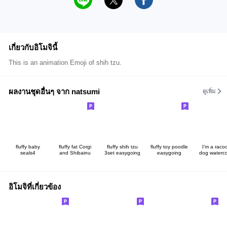
เกี่ยวกับอิโมจินี้
This is an animation Emoji of shih tzu.
ผลงานชุดอื่นๆ จาก natsumi
ดูเพิ่ม
fluffy baby
fluffy fat Corgi
fluffy shih tzu
fluffy toy poodle
I'm a raco
seals4
and Shibainu
3set easygoing
easygoing
dog waterco
อิโมจิที่เกี่ยวข้อง