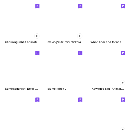
Charming rabbit animation emoji
moving!cute mini sticker4
White bear and friends
Sumikkogurashi Emoji Vol. 4
plump rabbit .
"Kawauso-san" Animated Emoji