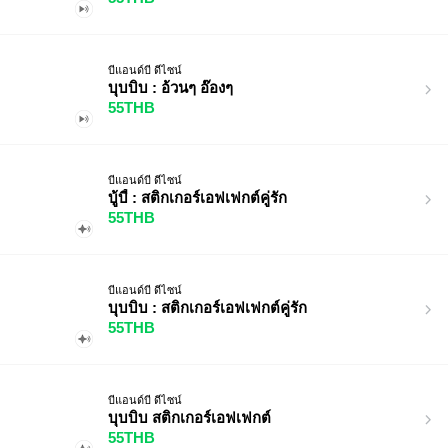
บีแอนด์บี ดีไซน์
บุบบิบ : อ้วนๆ อ๊องๆ
55THB
บีแอนด์บี ดีไซน์
บู้บี้ : สติกเกอร์เอฟเฟกต์คู่รัก
55THB
บีแอนด์บี ดีไซน์
บุบบิบ : สติกเกอร์เอฟเฟกต์คู่รัก
55THB
บีแอนด์บี ดีไซน์
บุบบิบ สติกเกอร์เอฟเฟกต์
55THB