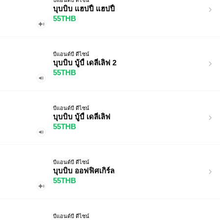
บุบบิบ แฮปปี้ แฮปปี้
55THB
บีแอนด์บี ดีไซน์
บุบบิบ บู้บี้ เดลี่เลิฟ 2
55THB
บีแอนด์บี ดีไซน์
บุบบิบ บู้บี้ เดลี่เลิฟ
55THB
บีแอนด์บี ดีไซน์
บุบบิบ ออฟฟิศเกิร์ล
55THB
บีแอนด์บี ดีไซน์