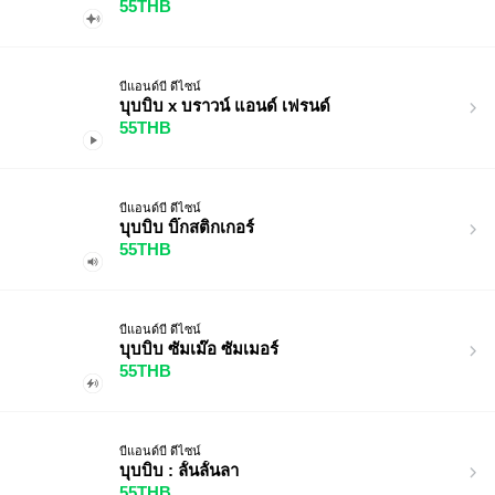
55THB
บีแอนด์บี ดีไซน์
บุบบิบ x บราวน์ แอนด์ เฟรนด์
55THB
บีแอนด์บี ดีไซน์
บุบบิบ บิ๊กสติกเกอร์
55THB
บีแอนด์บี ดีไซน์
บุบบิบ ซัมเม๊อ ซัมเมอร์
55THB
บีแอนด์บี ดีไซน์
บุบบิบ : ลั้นลั้นลา
55THB