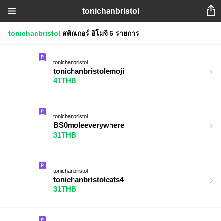
tonichanbristol
tonichanbristol
สติกเกอร์
อิโมจิ
6 รายการ
tonichanbristol
tonichanbristolemoji
41THB
tonichanbristol
BS0moleeverywhere
31THB
tonichanbristol
tonichanbristolcats4
31THB