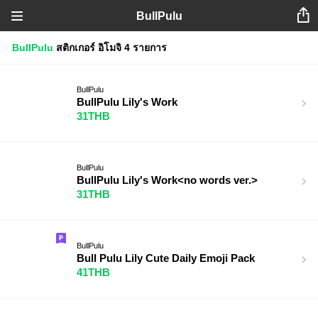
BullPulu
BullPulu
สติกเกอร์
อิโมจิ
4 รายการ
BullPulu
BullPulu Lily's Work
31THB
BullPulu
BullPulu Lily's Work<no words ver.>
31THB
BullPulu
Bull Pulu Lily Cute Daily Emoji Pack
41THB