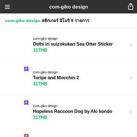
com-giko design
com-giko design
สติกเกอร์
อิโมจิ
9 รายการ
com-giko design
Delhi iri suizokukan Sea Otter Sticker
31THB
com-giko design
Toripe and Mocchin 2
31THB
com-giko design
Hopeless Raccoon Dog by Aki kondo
31THB