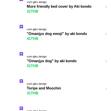
com-giko design
More friendly bed cover by Aki kondo
31THB
com-giko design
"Omanjyu dog emoji" by aki kondo
41THB
com-giko design
"Omanjyu dog" by aki kondo
31THB
com-giko design
Toripe and Mocchin
31THB
com-giko design