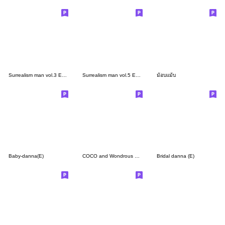
Surrealism man vol.3 ENG ver.
Surrealism man vol.5 ENG Ver.
ม้อบแม้บ
Baby-danna(E)
COCO and Wondrous Gang 3
Bridal danna (E)