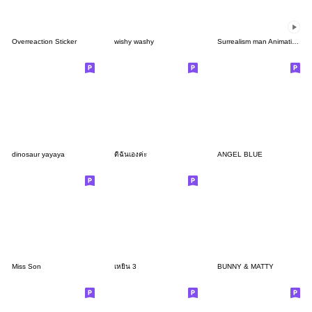
Overreaction Sticker
wishy washy
Surrealism man Animation! ENG
dinosaur yayaya
ดิฉันเองค่ะ
ANGEL BLUE
Miss Son
เหยิน 3
BUNNY & MATTY