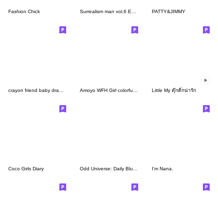
Fashion Chick
Surrealism man vol.6 ENG Ver.
PATTY&JIMMY
crayon friend baby drawing
Amoyo WFH Girl colorful shirts
Little My ดุ๊กดิ๊กน่ารัก
Coco Girls Diary
Odd Universe: Daily Bluntly by pnt mart
I'm Nana.