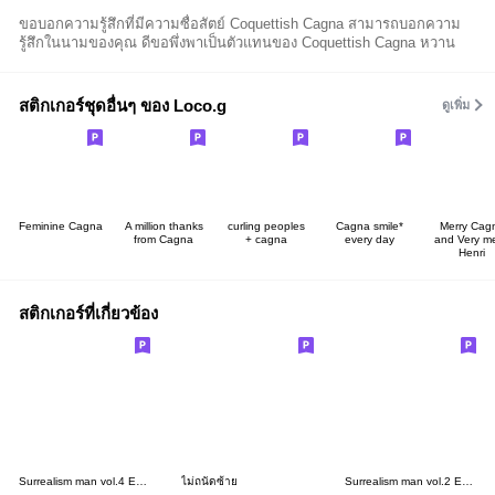
ขอบอกความรู้สึกที่มีความซื่อสัตย์ Coquettish Cagna สามารถบอกความ
รู้สึกในนามของคุณ ดีขอพึ่งพาเป็นตัวแทนของ Coquettish Cagna หวาน
สติกเกอร์ชุดอื่นๆ ของ Loco.g
ดูเพิ่ม
Feminine Cagna
A million thanks
curling peoples
Cagna smile*
Merry Cag
from Cagna
+ cagna
every day
and Very me
Henri
สติกเกอร์ที่เกี่ยวข้อง
Surrealism man vol.4 ENG ver.
ไม่ถนัดซ้าย
Surrealism man vol.2 ENG ver.