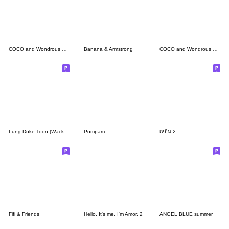
COCO and Wondrous Gang 6
Banana & Armstrong
COCO and Wondrous Gang 13
Lung Duke Toon (Wacky lady) By Dukedej
Pompam
เหยิน 2
Fifi & Friends
Hello, It's me. I'm Amor. 2
ANGEL BLUE summer