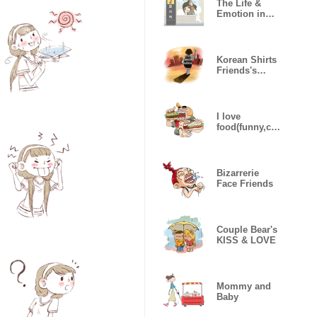
The Life &
Emotion in
Subway
Korean Shirts
Friends's
Collaboration
I love
food(funny,co
mic face
friend)
Bizarrerie
Face Friends
Couple Bear's
KISS & LOVE
Mommy and
Baby