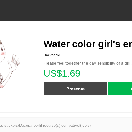
Water color girl's 
Backpackr
Please feel together the day sensibility of a girl
US$1.69
Presente
s stickers/Decorar perfil recurso(s) compatível(íveis)