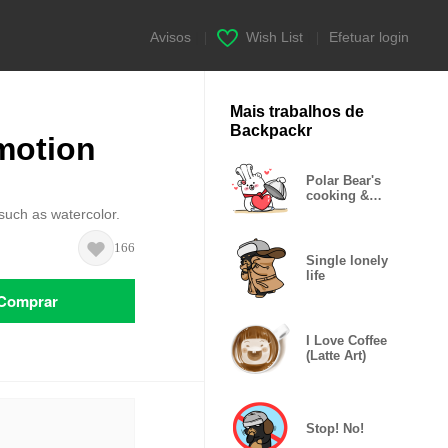
Avisos
|
Wish List
|
Efetuar login
Mais trabalhos de
Backpackr
emotion
Polar Bear's
cooking &
food sticker
 such as watercolor.
166
Single lonely
life
Comprar
I Love Coffee
(Latte Art)
Stop! No!