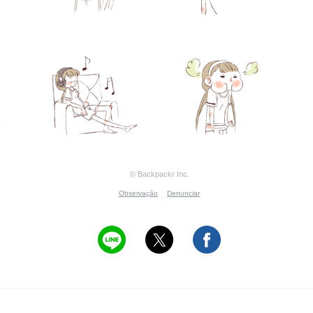
© Backpackr Inc.
Observação
Denunciar