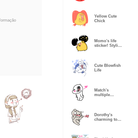
Yellow Cute
nformação
Chick
Momo's life
sticker! Stylish
mouse, Momo
Cute Blowfish
Life
Match's
multiple
personality
Dorothy's
charming to
her lover