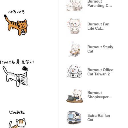
Burnout
Parenting Cat
3
Burnout Fan
Life Cat
Taiwan
Burnout Study
Cat
Burnout Office
Cat Taiwan 2
Burnout
Shopkeeper
Cat
Extra-Railfan
Cat