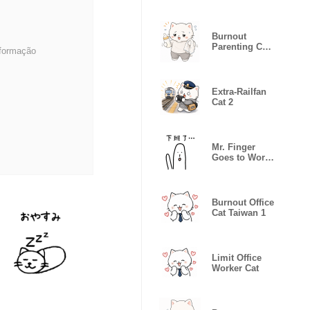
Day Off
Burnout
Parenting Cat
nformação
2
Extra-Railfan
Cat 2
Mr. Finger
Goes to Work
(TW)
Burnout Office
Cat Taiwan 1
Limit Office
Worker Cat