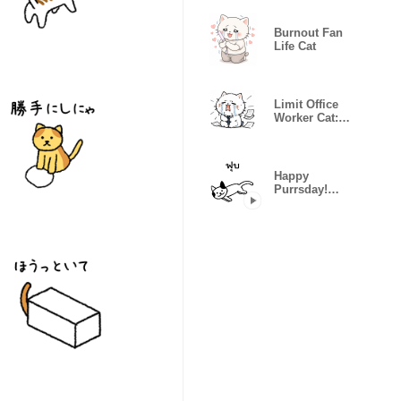
Burnout Fan
Life Cat
Limit Office
Worker Cat:
Still Alive
Happy
Purrsday!
(Thai)