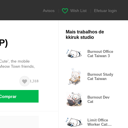
Avisos
|
Wish List
|
Efetuar login
Mais trabalhos de
kkiruk studio
P)
Burnout Office
Cat Taiwan 3
Cute', the mobile
Meow Town friends,
Burnout Study
Cat Taiwan
1,318
Comprar
Burnout Dev
Cat
Limit Office
Worker Cat: