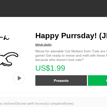
Happy Purrsday! (J
kkiruk studio
Meow for adorable Cat Stickers from 'Cats are 
game! Get ready to meow and melt with these 
because who doesn't love cats?
US$1.99
Presente
s stickers/Decorar perfil recurso(s) compatível(íveis)