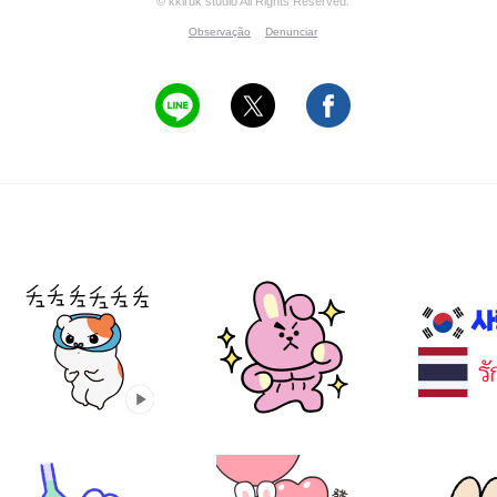
© kkiruk studio All Rights Reserved.
Observação
Denunciar