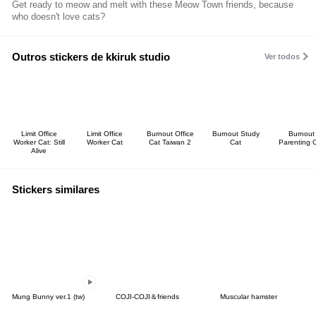
Get ready to meow and melt with these Meow Town friends, because
who doesn't love cats?
Outros stickers de kkiruk studio
Ver todos
Limit Office
Limit Office
Burnout Office
Burnout Study
Burnout
Worker Cat: Still
Worker Cat
Cat Taiwan 2
Cat
Parenting 
Alive
Stickers similares
Mung Bunny ver.1 (tw)
COJI-COJI＆friends
Muscular hamster