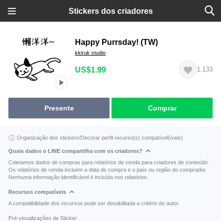
Stickers dos criadores
Happy Purrsday! (TW)
kkiruk studio
US$1.99
1,133
Presente
Comprar
Organização dos stickers/Decorar perfil recurso(s) compatível(íveis)
Quais dados o LINE compartilha com os criadores?
Coletamos dados de compras para relatórios de venda para criadores de conteúdo.
Os relatórios de venda incluem a data de compra e o país ou região do comprador.
Nenhuma informação identificável é incluída nos relatórios.
Recursos compatíveis
A compatibilidade dos recursos pode ser desabilitada a critério do autor.
Pré-visualizações de Sticker