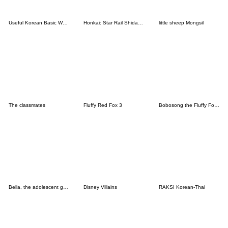
Useful Korean Basic Words & Phrases
Honkai: Star Rail Shidare Chibi Stickers
little sheep Mongsil
The classmates
Fluffy Red Fox 3
Bobosong the Fluffy Fox 8[JP]
Bella, the adolescent ghost girl!
Disney Villains
RAKSI Korean-Thai