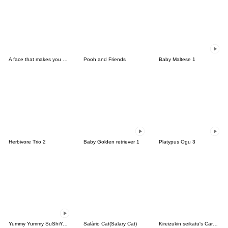
A face that makes you angry(ENG)
Pooh and Friends
Baby Maltese 1
Herbivore Trio 2
Baby Golden retriever 1
Platypus Ogu 3
Yummy Yummy SuShiYum!
Salário Cat(Salary Cat)
Kireizukin seikatu's Carefree Days