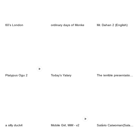
60's London
ordinary days of Monke
Mr. Dahan 2 (English)
Platypus Ogu 2
Today's Yalary
The terrible presentations Big Ver.
a silly duck4
Mobile Girl, MiM - v2
Salário Catwoman(Salary Catwoman)