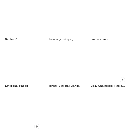
Sookju 7
Ddori: shy but spicy
Fanfanchuu2
Emotional Rabbit!
Honkai: Star Rail Dangle Emoticon
LINE Characters: Pastel Cuties