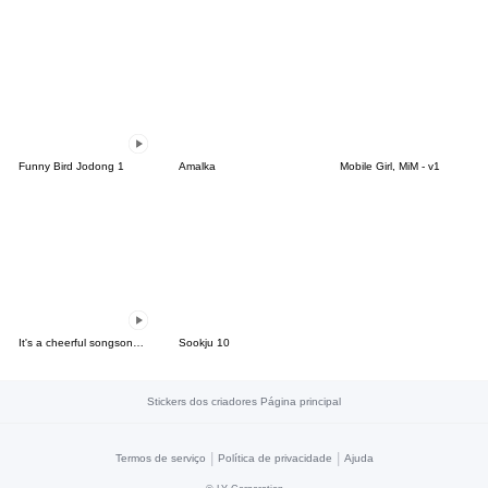
Funny Bird Jodong 1
Amalka
Mobile Girl, MiM - v1
It's a cheerful songsong today.
Sookju 10
Stickers dos criadores Página principal
|
|
Termos de serviço
Política de privacidade
Ajuda