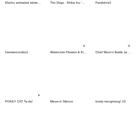
Ebichu animated stickers 2
The Dogs - Shiba Inu 'Rui'
Parabéns3
hamstercon(kor)
Watercolor Flowers & Kind Messages
Chief Moon's Battle as an Office Worker
POKKY CAT Ta-da!
Meow in Silence
lovely mongmong! 10