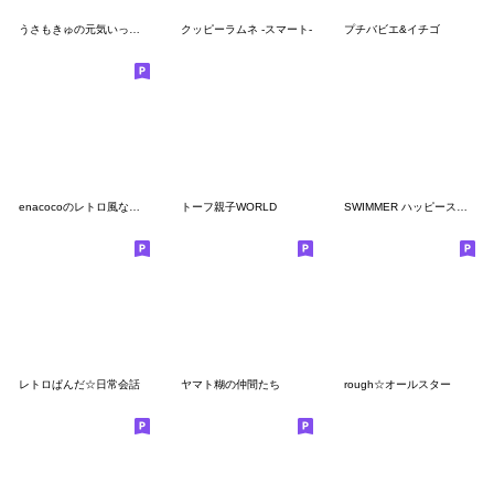
うさもきゅの元気いっぱいレトロサマー
クッピーラムネ -スマート-
プチバビエ&イチゴ
enacocoのレトロ風な動物達2ポジティブ！
トーフ親子WORLD
SWIMMER ハッピースタンプ２
レトロぱんだ☆日常会話
ヤマト糊の仲間たち
rough☆オールスター