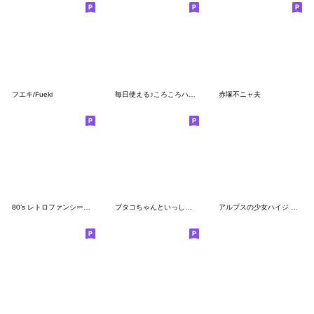
フエキ/Fueki
毎日使える♪ころころハクション大魔王
赤塚不ニャ夫
80’s レトロファンシーきゃらくたぁず 2
ブタコちゃんといっしょ。
アルプスの少女ハイジ SD動物シリーズ２