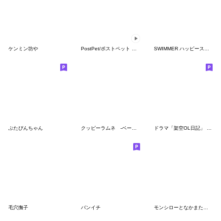
ケンミン坊や
PostPet/ポストペット 第4弾（夏）
SWIMMER ハッピースタンプ
ぶたぴんちゃん
クッピーラムネ -ベーシック-
ドラマ「架空OL日記」 Vol.2
毛穴撫子
パンイチ
モンシローとなかまたち★はなかっぱ