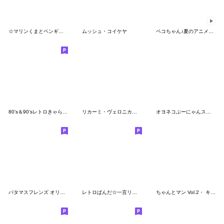
☆マリンくまとペンギン★
ムッシュ・コイケヤ
ペコちゃん♪夏のアニメーションスタンプ
80’s＆90’sレトロきゃらくたぁず 3
リカーミ・ヴェロニカ スタンプ Vol.1
オヨネコぶーにゃんスタンプ⑥
バタマスフレンズ オリジナルスタンプ
レトロぱんだ☆一言リアクション
ちゃんとマン Vol.2・ キンダーブック公式