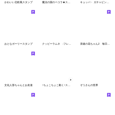
かわいい北欧風スタンプ
魔法の国のペコラ★スタンプ
キュッパ・ ガチャピン・ムック
おとなガーリースタンプ
クッピーラムネ -フレンドリー-
浪速の花ちゃん2 毎日使える言葉
文化人形ちゃんとお友達
↑ちょこちょこ動く↑スイマー♡
ぞうさんの世界