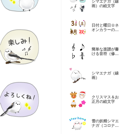
シマエナガ（線
画）の絵文字
日付と曜日☆ネ
オンカラーのキ
ラキラ
簡単な楽譜が書
ける音符（修正
版）
シマエナガ（線
画）
クリスマス＆お
正月の絵文字
雪の妖精シマエ
ナガ（コロナ・
新しい冬）