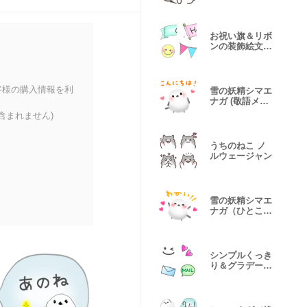
お祝い旗＆リボ
ンの装飾絵文字
♡
客様の購入情報を利
雪の妖精シマエ
ナガ (敬語メッ
セージ)
含まれません)
うちのねこ ノ
ルウェージャン
雪の妖精シマエ
ナガ（ひとこと
メッセージ）
シンプルくっき
り＆グラデーシ
ョン絵文字