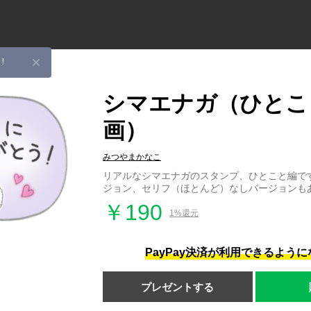
！
シマエナガ（ひとこ
画）
みつやまかなこ
リアルなシマエナガのスタンプ、ひとこと編で
ジョン、セリフ（ほとんど）なしバージョンも
￥190
1%還元
PayPay決済が利用できるよう
プレゼントする