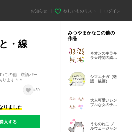
お知らせ
|
欲しいものリスト
|
ログイン
みつやまかなこの他の
作品
と・線
ネオンのキラキ
ラ☆時間の絵文
字
す♪この他、敬語バー
シマエナガ（敬
あります＾＾
語・線画）
459
大人可愛いシン
プルな女の子
になりました
（修正版）
購入する
うちのねこ ノ
ルウェージャン