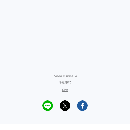
kanako mitsuyama
注意事項
通報