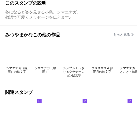
このスタンプの説明
冬になると姿を見せる小鳥、シマエナガ。
敬語で可愛くメッセージを伝えます♪
みつやまかなこの他の作品
もっと見る
シマエナガ（線
シマエナガ（線
シンプルくっき
クリスマス＆お
シマエナガ
画）の絵文字
画）
り＆グラデーシ
正月の絵文字
とこと・線
ョン絵文字
関連スタンプ