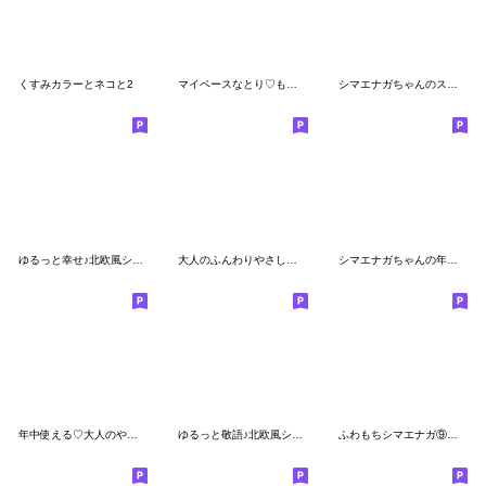
くすみカラーとネコと2
マイペースなとり♡もちっち2
シマエナガちゃんのスタンプ【あいさつ】
ゆるっと幸せ♪北欧風シマエナガ |エゾリス
大人のふんわりやさしいことば
シマエナガちゃんの年中使えるスタンプ♪
年中使える♡大人のやさしいスタンプ
ゆるっと敬語♪北欧風シマエナガカフェ
ふわもちシマエナガ⑨❤️一度に2つ❤️長文