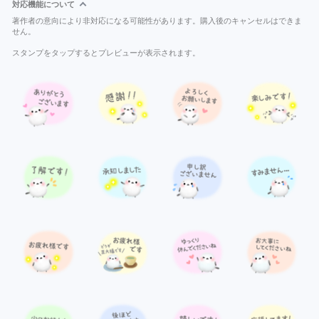
対応機能について
著作者の意向により非対応になる可能性があります。購入後のキャンセルはできま
せん。
スタンプをタップするとプレビューが表示されます。