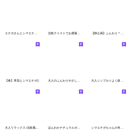
エナガさんとシマエナガさん17
北欧テイストでお洒落なご挨拶【母・妻】
【静止画】ふんわり＊挨拶
【春】草花とシマエナガ2
大人のふんわりやさしいことば［敬語］
大人シンプル☆よく使う言葉スタンプ
大人リラックス♪北欧風シマエナガ
ほんわかナチュラルガール
シマエナガちゃんの冬スタンプ♪