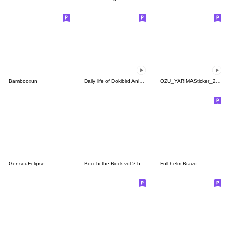
Bambooxun
Daily life of Dokibird Animated Stickers
OZU_YARIMASticker_2nd
GensouEclipse
Bocchi the Rock vol.2 by Aki Hamazi
Full-helm Bravo