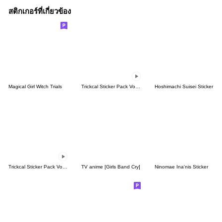
สติกเกอร์ที่เกี่ยวข้อง
Magical Girl Witch Trials
Trickcal Sticker Pack Vol. 2
Hoshimachi Suisei Sticker
Trickcal Sticker Pack Vol. 1
TV anime [Girls Band Cry]
Ninomae Ina'nis Sticker