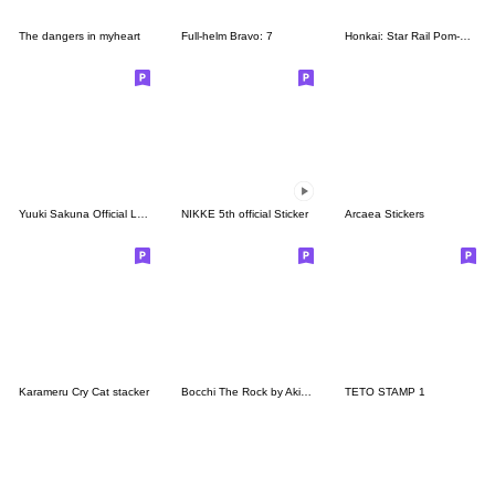
The dangers in myheart
Full-helm Bravo: 7
Honkai: Star Rail Pom-Pom Gallery Set 12
Yuuki Sakuna Official LINE Stickers
NIKKE 5th official Sticker
Arcaea Stickers
Karameru Cry Cat stacker
Bocchi The Rock by Aki Hamazi
TETO STAMP 1