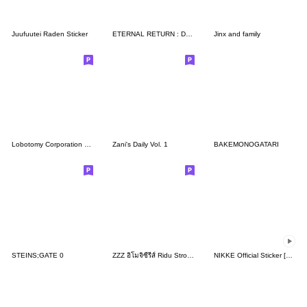
Juufuutei Raden Sticker
ETERNAL RETURN : Daily life on Lumia 01
Jinx and family
Lobotomy Corporation Sephira
Zani's Daily Vol. 1
BAKEMONOGATARI
STEINS;GATE 0
ZZZ อิโมจิซีรีส์ Ridu Stroll เซ็ตที่ 3&4
NIKKE Official Sticker [7th Batch]