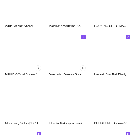
Aqua Marine Sticker
hololive production SAWASDEE KAA TH
LOOKING UP TO MAGICAL GIRLS
NIKKE Official Sticker [2nd Batch]
Wuthering Waves Stickers: Rinascita Ver.
Honkai: Star Rail Firefly Sticker pack
Monitoring Vol.2 (DECO*27)
How to Make (a otome) in Love
DELTARUNE Stickers Vol. 1 (English)