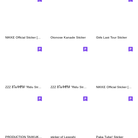
NIKKE Official Sticker [3rd Batch]
Otonose Kanade Sticker
Girls Last Tour Sticker
ZZZ อิโมจิซีรีส์ "Ridu Stroll" เซ็ตที่ 2
ZZZ อิโมจิซีรีส์ "Ridu Stroll" เซ็ตที่ 5
NIKKE Official Sticker [4th]
PRODUCTION TAIIKUKAN STICKER 2025
sticker of Legoshi
Paka Tube! Sticker