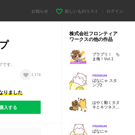
お知らせ
|
欲しいものリスト
|
ログイン
株式会社フロンティア
ワークスの他の作品
プ
ブラプリ！ ち
ま俺！Vol.1
プです。
1,174
ばなにゃ スタ
ンプ2
になりました
はやく動くタヌ
購入する
キとキツネスタ
ンプ
ばなにゃ