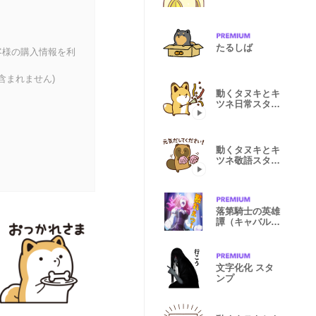
たるしば
客様の購入情報を利
含まれません)
動くタヌキとキ
ツネ日常スタン
プ
動くタヌキとキ
ツネ敬語スタン
プ
落第騎士の英雄
譚（キャバルリ
ィ）
文字化化 スタ
ンプ