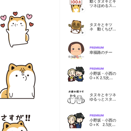
動くタヌキとキ
ツネほめるスタ
ンプ
タヌキとキツ
ネ 動くちびっ
こスタンプ
幸福路のチー
小野坂・小西の
O＋K 2.5次元
スタンプ第２弾
タヌキとキツネ
ゆるっとスタン
プ
小野坂・小西の
O＋K 2.5次元
スタンプ