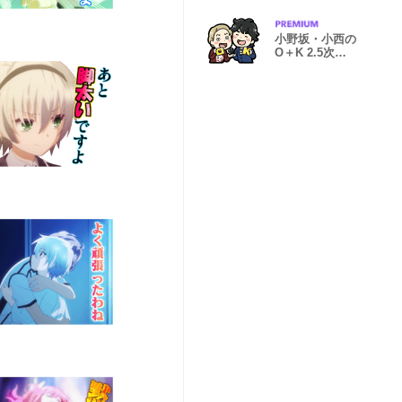
小野坂・小西の
O＋K 2.5次元
スタンプ第２弾