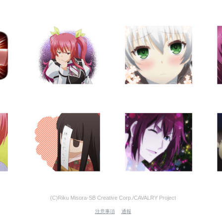
(C)Riku Misora-SB Creative Corp./CAVALRY Project
注意事項
通報