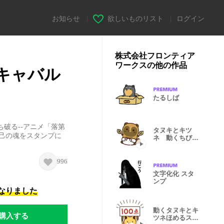
お知らせ
|
欲しいものリスト
|
ログイン
株式会社フロンティア
ワークスの他の作品
キャバル
たるしば
破る--アニメ「落第
タヌキとキツ
☆己の魂をスタンプに
ネ 動くちびっ
こスタンプ
996
文字化化 スタ
ンプ
になりました
動くタヌキとキ
購入する
ツネほめるスタ