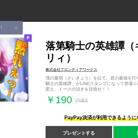
！
落第騎士の英雄譚（
リィ）
株式会社フロンティアワークス
僕の最弱（さいきょう）を以て、君の最強を打ち
騎士の英雄譚」がLINEスタンプになって登場
変え、トークの頂きを目指せ！！
￥190
1%還元
PayPay決済が利用できるよう
プレゼントする