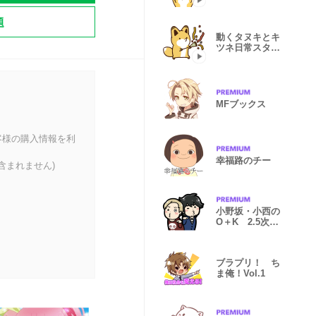
ンプ
題
動くタヌキとキ
ツネ日常スタン
プ
MFブックス
客様の購入情報を利
幸福路のチー
含まれません)
小野坂・小西の
O＋K 2.5次元
スタンプ
ブラプリ！ ち
ま俺！Vol.1