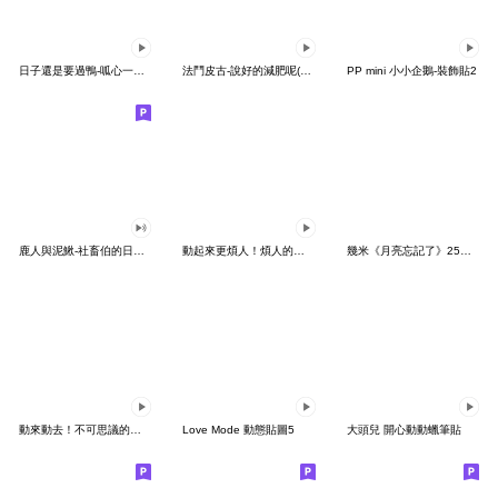
日子還是要過鴨-呱心一下鴨
法鬥皮古-說好的減肥呢(第15彈)
PP mini 小小企鵝-裝飾貼2
鹿人與泥鰍-社畜伯的日常有聲貼圖
動起來更煩人！煩人的貓咪3
幾米《月亮忘記了》25周年 x 晴天P莉
動來動去！不可思議的寶可夢貼圖
Love Mode 動態貼圖5
大頭兒 開心動動蠟筆貼