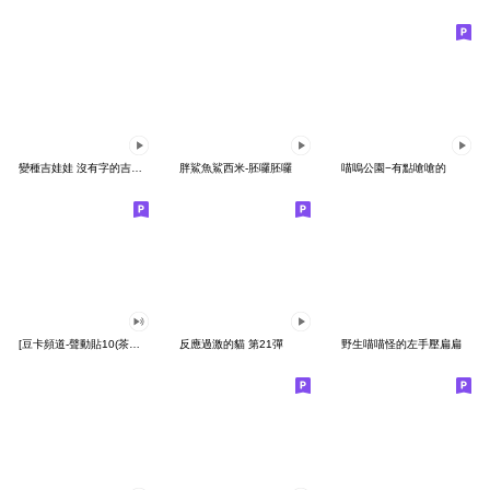
變種吉娃娃 沒有字的吉娃娃
胖鯊魚鯊西米-胚囉胚囉
喵嗚公園−有點嗆嗆的
[豆卡頻道-聲動貼10(茶寶丸日常篇)
反應過激的貓 第21彈
野生喵喵怪的左手壓扁扁