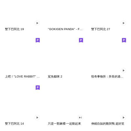
雙下巴阿北 19
"GOKIGEN PANDA" - Feeling / global
雙下巴阿北 27
上吧！"LOVE RABBIT" 台灣版
鯊魚貓咪 2
怪奇事物所：所長的過度繁殖
雙下巴阿北 14
只是一顆麻糬-一起動起來
伸縮自如的雞與鴨 超好笑