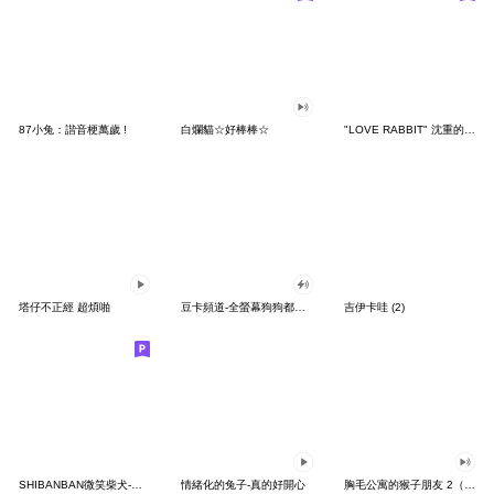
87小兔：諧音梗萬歲 !
白爛貓☆好棒棒☆
"LOVE RABBIT" 沈重的愛 台灣版
塔仔不正經 超煩啪
豆卡頻道-全螢幕狗狗都沒你上班累
吉伊卡哇 (2)
SHIBANBAN微笑柴犬-廢柴寶寶日常
情緒化的兔子-真的好開心
胸毛公寓的猴子朋友 2（有聲動態）