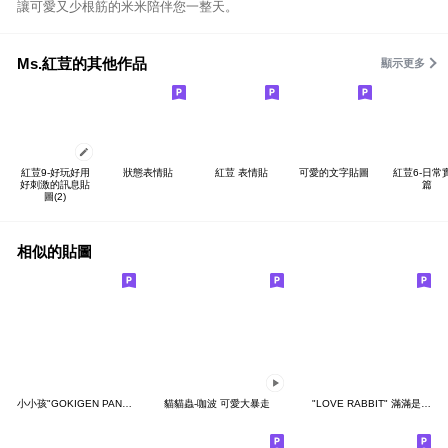
讓可愛又少根筋的米米陪伴您一整天。
Ms.紅荳的其他作品
顯示更多
紅荳9-好玩好用
狀態表情貼
紅荳 表情貼
可愛的文字貼圖
紅荳6-日常
好刺激的訊息貼
篇
圖(2)
相似的貼圖
小小孩"GOKIGEN PANDA" 台灣版
貓貓蟲-咖波 可愛大暴走
"LOVE RABBIT" 滿滿是愛 台灣版