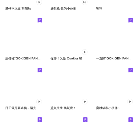
塔仔不正經 胡鬧啪
好想兔-你的小公主
勒狗
超任性"GOKIGEN PANDA" 台灣版
你好！又是 Quokka 喔
一直鬧"GOKIGEN PANDA" 台灣版
日子還是要過鴨－陽光開朗每一天鴨
鯊魚先生 搞鯊密！
蜜桃貓和小伙伴8