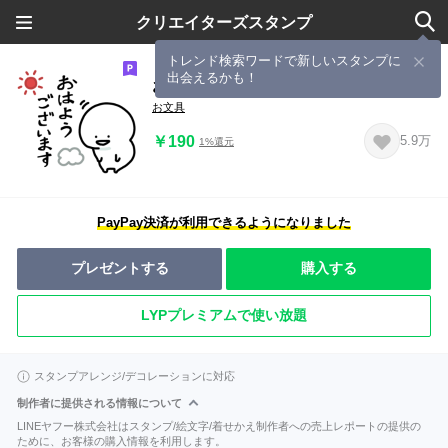
クリエイターズスタンプ
トレンド検索ワードで新しいスタンプに
出会えるかも！
お文具さんの敬語スタンプ
お文具
￥190
5.9万
1%還元
PayPay決済が利用できるようになりました
プレゼントする
購入する
LYPプレミアムで使い放題
スタンプアレンジ/デコレーションに対応
制作者に提供される情報について
LINEヤフー株式会社はスタンプ/絵文字/着せかえ制作者への売上レポートの提供の
ために、お客様の購入情報を利用します。