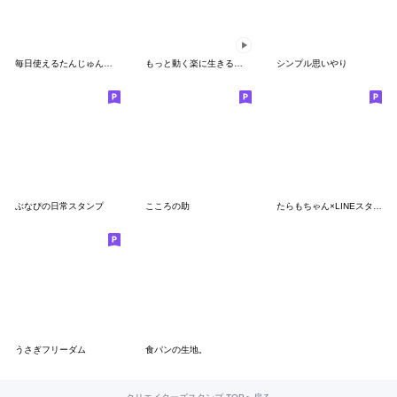
毎日使えるたんじゅんくん
もっと動く楽に生きるためのスタンプ
シンプル思いやり
ぶなぴの日常スタンプ
こころの助
たらもちゃん×LINEスタンプの日
うさぎフリーダム
食パンの生地。