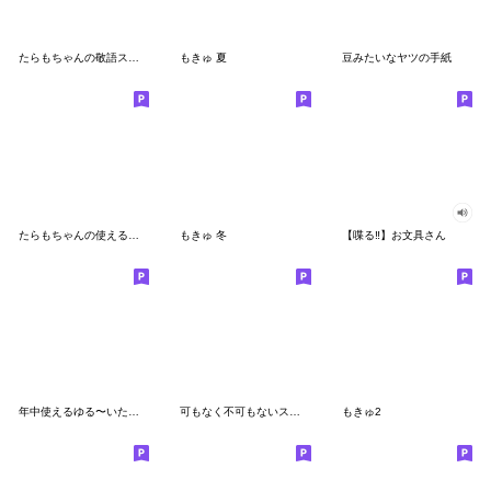
たらもちゃんの敬語スタンプ
もきゅ 夏
豆みたいなヤツの手紙
たらもちゃんの使えるあいさつ
もきゅ 冬
【喋る‼︎】お文具さん
年中使えるゆる〜いたらもちゃん
可もなく不可もないスタンプです。ネット
もきゅ2