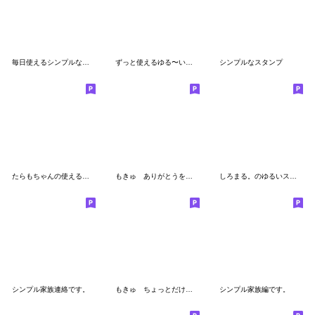
毎日使えるシンプルな敬語。
ずっと使えるゆる〜いたらもちゃん♪
シンプルなスタンプ
たらもちゃんの使える敬語
もきゅ ありがとうを伝えたいキミ
しろまる。のゆるいスタンプ7
シンプル家族連絡です。
もきゅ ちょっとだけぐずりたいキミ
シンプル家族編です。