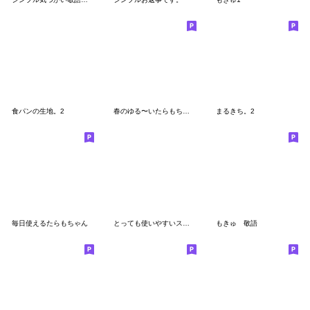
食パンの生地。2
春のゆる〜いたらもちゃん
まるきち。2
毎日使えるたらもちゃん
とっても使いやすいスタンプたち５
もきゅ 敬語