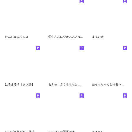
たんじゅんくん２
学生さんに♡オススメNo1の使えるスタンプ
まるい犬
はろまる４【タメ語】
もきゅ さくらもちとキミの日常
たらもちゃんとゆる〜い日常
シンプル気づかい敬語です。
シンプルお返事です。
もきゅ1