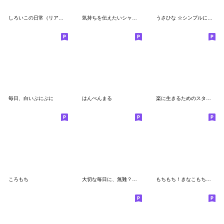
しろいこの日常（リアクション編）
気持ちを伝えたいシャリさん
うさひな ☆シンプルに毎日使える言葉☆
毎日、白いぷにぷに
はんぺんまる
楽に生きるためのスタンプ
ころもち
大切な毎日に、無難？なスタンプです。ω
もちもち！きなこもちさん