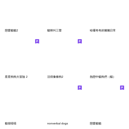
戀愛貓貓2
貓咪叫三聲
哈囉奇奇的懶懶日常
星星狗狗大冒險 2
活得像條狗2
熱戀中貓狗們（貓）
貓很嘻嘻
nonverbal dogs
戀愛貓貓