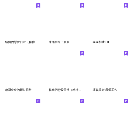
貓狗們戀愛日常（精神小狗）
慵懶的兔子多多
猩猩相吱2.0
哈囉奇奇的厭世日常
貓狗們戀愛日常（精神小貓)
壞貓兵衛-我愛工作