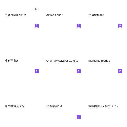
芝麻×湯圓的日常
active neko3
活得像條狗3
小狗宇宙5
Ordinary days of Coyote
Mumumu friends
原來白爛是天命
小狗宇宙4.4
我叫狗吉 2 - 狗與ㄇㄨㄚˇ吉