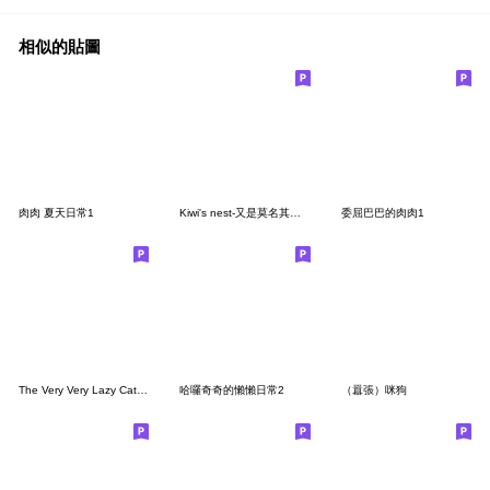
相似的貼圖
肉肉 夏天日常1
Kiwi's nest-又是莫名其妙鳥
委屈巴巴的肉肉1
The Very Very Lazy Cat 6.0 (Wordless)
哈囉奇奇的懶懶日常2
（囂張）咪狗