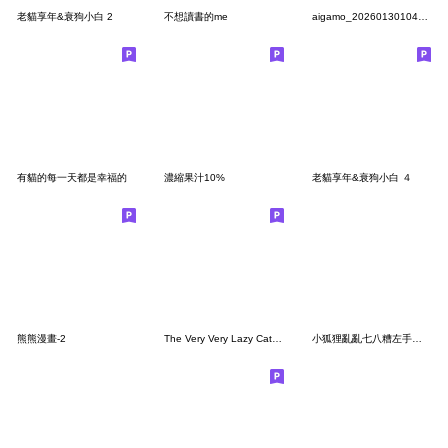
老貓享年&衰狗小白 2
不想讀書的me
aigamo_20260130104324
有貓的每一天都是幸福的
濃縮果汁10%
老貓享年&衰狗小白 ４
熊熊漫畫-2
The Very Very Lazy Cat for Lover
小狐狸亂亂七八糟左手版(中文)