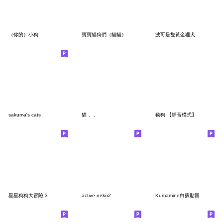
（你的）小狗
寶寶貓狗們（貓貓）
波可是隻黃金獵犬
sakuma's cats
貓，，
勒狗 【靜音模式】
星星狗狗大冒險 3
active neko2
Kumamine白熊貼圖