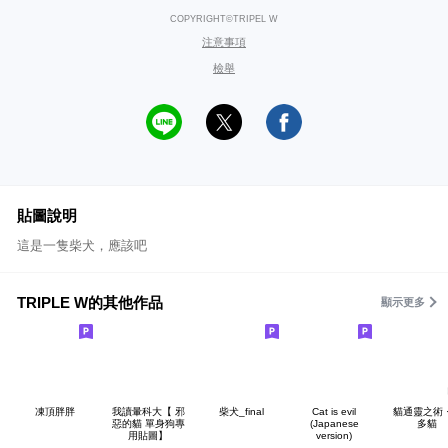
COPYRIGHT©TRIPEL W
注意事項
檢舉
貼圖說明
這是一隻柴犬，應該吧
TRIPLE W的其他作品
顯示更多
凍頂胖胖
我讀暈科大【 邪
柴犬_final
Cat is evil
貓通靈之術 ·
惡的貓 單身狗專
(Japanese
多貓
用貼圖】
version)