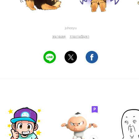
juheeyu
หมายเหตุ
รายงานปัญหา