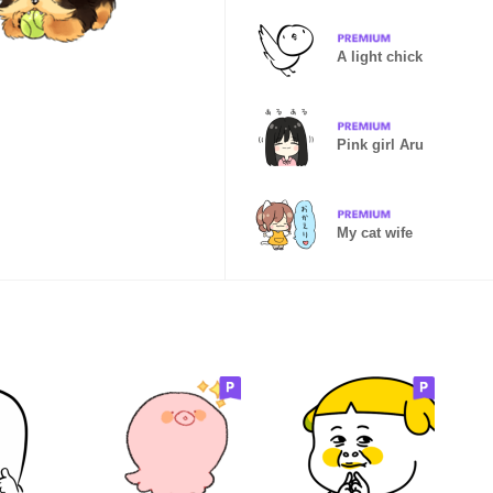
A light chick
Pink girl Aru
My cat wife