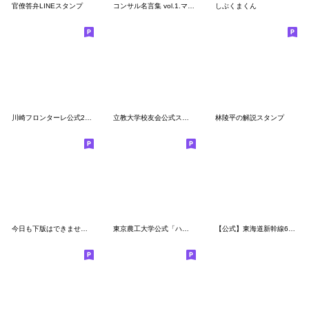
官僚答弁LINEスタンプ
コンサル名言集 vol.1.マネージャ編
しぶくまくん
川崎フロンターレ公式2018マスコット
立教大学校友会公式スタンプ２
林陵平の解説スタンプ
今日も下版はできません！
東京農工大学公式「ハッケンコウケン」２
【公式】東海道新幹線60周年記念スタンプ