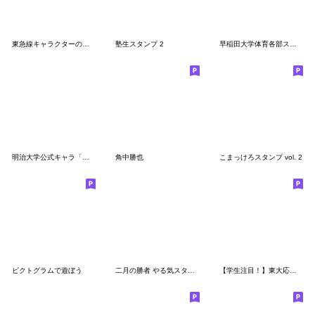
東急線キャラクターのるるんスタンプ第３弾
塾生スタンプ 2
早稲田大学体育各部スタンプ 〈実写〉
明治大学公式キャラ「めいじろう」父母ver2
角中勝也
こまっけろスタンプ vol. 2
ピクトグラムで遊ぼう
二月の勝者 やる気スタンプ
【学生注目！】東大応援部スタンプ