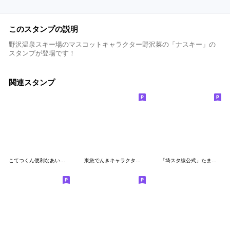
このスタンプの説明
野沢温泉スキー場のマスコットキャラクター野沢菜の「ナスキー」の
スタンプが登場です！
関連スタンプ
こてつくん便利なあいづちアニメ絵スタンプ
東急でんきキャラクターてるまる～2017冬～
「埼スタ線公式」たまさぶろうスタンプ