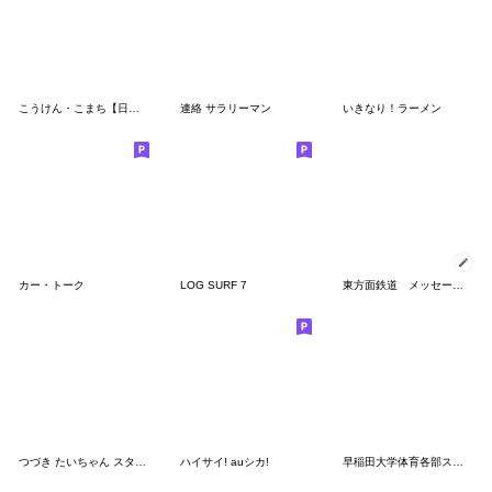
こうけん・こまち【日常2】
連絡 サラリーマン
いきなり！ラーメン
カー・トーク
LOG SURF 7
東方面鉄道 メッセージスタンプ
つづき たいちゃん スタンプ
ハイサイ! auシカ!
早稲田大学体育各部スタンプ〈ワセダベア〉