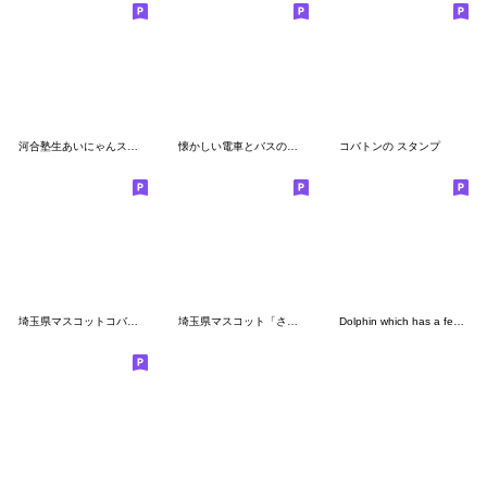
河合塾生あいにゃんスタンプ
懐かしい電車とバスのスタンプ
コバトンの スタンプ
埼玉県マスコットコバトン・さいたまっち
埼玉県マスコット「さいたまっち」
Dolphin which has a feeling3