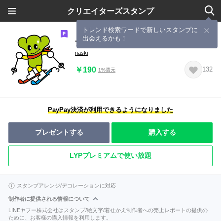
クリエイターズスタンプ
トレンド検索ワードで新しいスタンプに
出会えるかも！
ナスキー
naski
￥190
132
1%還元
PayPay決済が利用できるようになりました
プレゼントする
購入する
LYPプレミアムで使い放題
スタンプアレンジ/デコレーションに対応
制作者に提供される情報について
LINEヤフー株式会社はスタンプ/絵文字/着せかえ制作者への売上レポートの提供の
ために、お客様の購入情報を利用します。