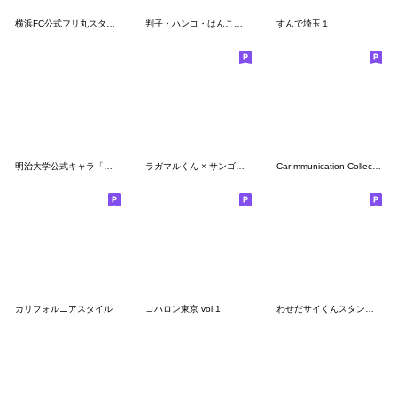
横浜FC公式フリ丸スタンプ
判子・ハンコ・はんこスタンプ2
すんで埼玉１
明治大学公式キャラ「めいじろう」父母ver
ラガマルくん × サンゴリアス君
Car-mmunication Collection
カリフォルニアスタイル
コハロン東京 vol.1
わせだサイくんスタンプ 手書き風