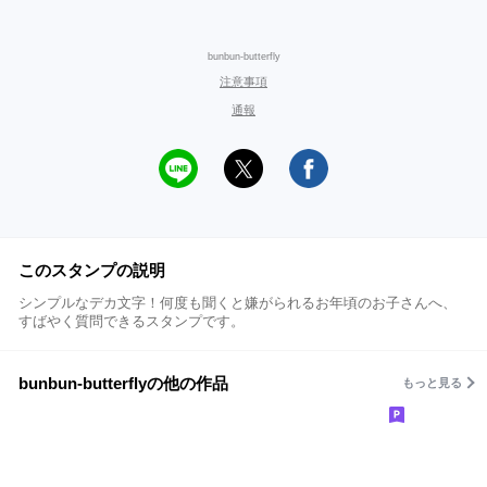
bunbun-butterfly
注意事項
通報
このスタンプの説明
シンプルなデカ文字！何度も聞くと嫌がられるお年頃のお子さんへ、
すばやく質問できるスタンプです。
bunbun-butterflyの他の作品
もっと見る