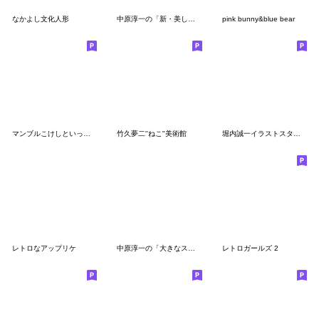
なかよし文化人形
中原淳一の「新・美しい日本語スタンプ」
pink bunny&blue bear
マンブルこけしといっしょ(カラフル版)
竹久夢二''ねこ"美術館
堀内誠一イラストスタンプ④
レトロなアップリケ
中原淳一の「大きなスタンプ」
レトロガールズ 2