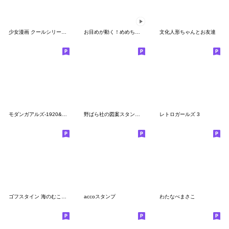
少女漫画 クールシリーズ vol. 2
お目めが動く！めめちゃんスタンプ
文化人形ちゃんとお友達
モダンガアルズ-1920&30年代粋なガール達-
野ばら社の図案スタンプ ーあいづち言葉
レトロガールズ 3
ゴフスタイン 海のむこうで
accoスタンプ
わたなべまさこ