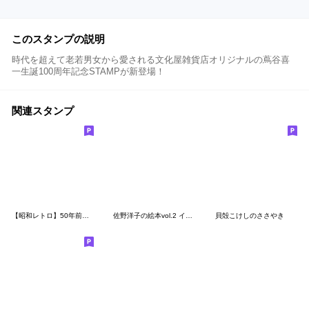
このスタンプの説明
時代を超えて老若男女から愛される文化屋雑貨店オリジナルの蔦谷喜
一生誕100周年記念STAMPが新登場！
関連スタンプ
【昭和レトロ】50年前のスケッチブック
佐野洋子の絵本vol.2 イイネ! ほめスタンプ
貝殻こけしのささやき