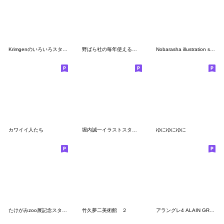
Krimgenのいろいろスタンプ その２
野ばら社の毎年使えるかわいい年末年始の巻
Nobarasha illustration sticker say hello
カワイイ人たち
堀内誠一イラストスタンプ①
ゆにゆにゆに
たけがみzoo展記念スタンプ 犬とか猿…
竹久夢二美術館 ２
アラングレ4 ALAIN GREE フランス絵本作家