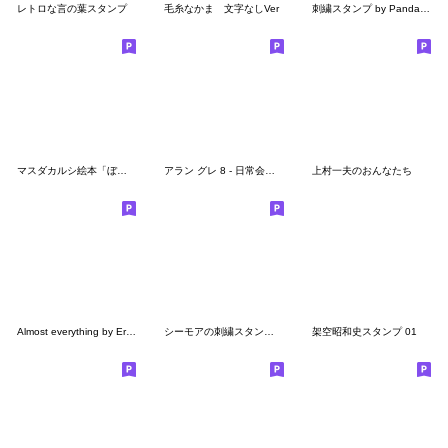
レトロな言の葉スタンプ
毛糸なかま 文字なしVer
刺繍スタンプ by Panda factory
マスダカルシ絵本「ぼくここにいるよ」
アラン グレ 8 - 日常会話スタンプ
上村一夫のおんなたち
Almost everything by Eriko Ogata
シーモアの刺繍スタンプ◆2
架空昭和史スタンプ 01