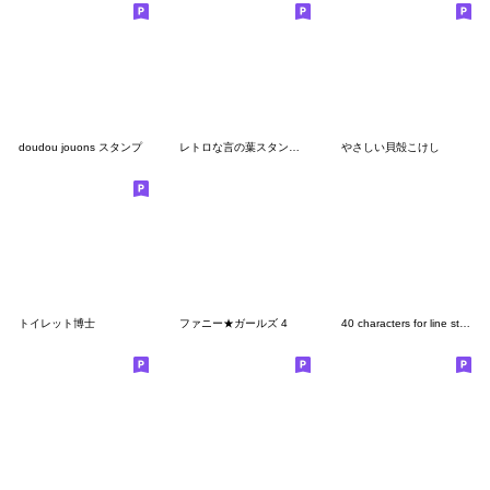
doudou jouons スタンプ
レトロな言の葉スタンプ 其の弐
やさしい貝殻こけし
トイレット博士
ファニー★ガールズ 4
40 characters for line stamp