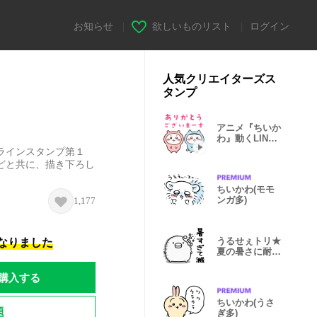
お知らせ
|
欲しいものリスト
|
ログイン
人気クリエイターズス
タンプ
アニメ『ちいか
わ』動くLINE
スタンプ vol.2
ラインスタンプ第１
どと共に、描き下ろし
ちいかわ(モモ
ンガ多)
1,177
うるせぇトリ★
になりました
夏の暑さに耐え
られない
購入する
ちいかわ(うさ
題
ぎ多)