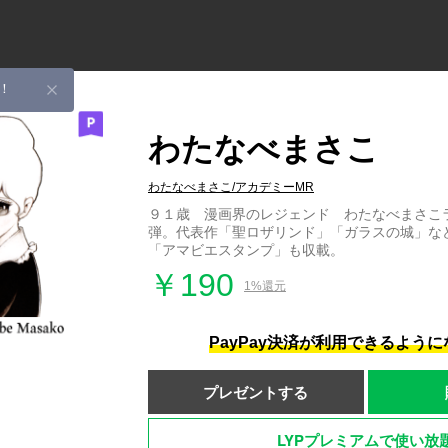
！
わたなべまさこ
わたなべまさこ/アカデミーMR
９１歳 漫画界のレジェンド わたなべまさこ
弾。代表作「聖ロザリンド」「ガラスの城」な
「アマビエスタンプ」も収載。
￥190
1%還元
PayPay決済が利用できるよう
プレゼントする
LYPプレミアムで使い放