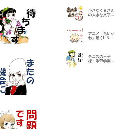
小さなくまさん
の大きな文字♡
でかスタンプ
アニメ『ちいか
わ』動くLINE
スタンプ vol.3
テニスの王子
様・氷帝学園×
地獄のミサワ