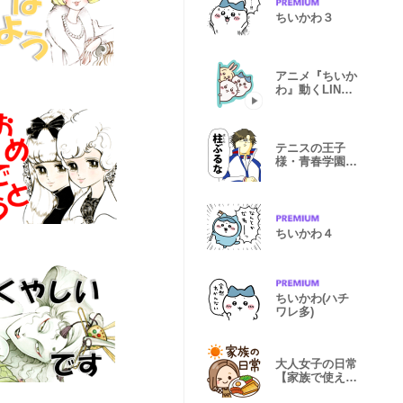
ちいかわ３
アニメ『ちいか
わ』動くLINE
スタンプ vol.1
テニスの王子
様・青春学園×
地獄のミサワ
ちいかわ４
ちいかわ(ハチ
ワレ多)
大人女子の日常
【家族で使える
♡】