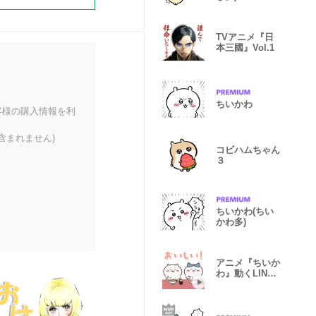
TVアニメ『日
本三國』Vol.1
ちいかわ
客様の購入情報を利
含まれません)
コビハムちゃん
３
ちいかわ(ちい
かわ多)
アニメ『ちいか
わ』動くLINE
スタンプ vol.4