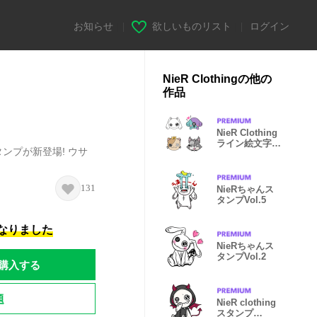
お知らせ
|
欲しいものリスト
|
ログイン
NieR Clothingの他の
作品
NieR Clothing
ライン絵文字
スタンプが新登場! ウサ
Vol.1
131
NieRちゃんス
タンプVol.5
になりました
NieRちゃんス
タンプVol.2
購入する
題
NieR clothing
スタンプ