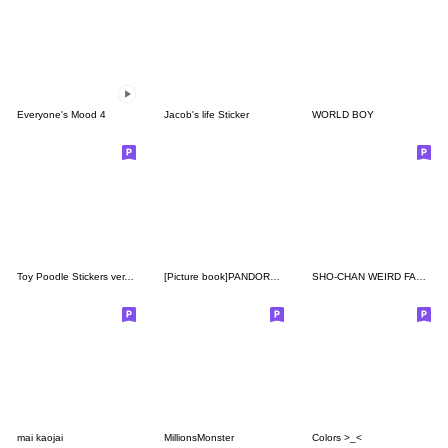
Everyone's Mood 4
Jacob's life Sticker
WORLD BOY
Toy Poodle Stickers ver.1.2
[Picture book]PANDOROBOU "Bread Thief"
SHO-CHAN WEIRD FACE [NO TEXT]
mai kaojai
MillionsMonster
Colors >_<