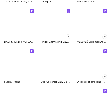
1537 friends' chewy day!
Girl squad
sandomi studio
DACHSHUND x NOPLANHAVEFUN
Pingo: Easy Living Day(EN)
ทอยสตอรี่ Extremely Animated!
buroku Part16
Odd Universe: Daily Bluntly by pnt mart
A variety of emotions_move1