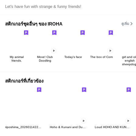
Let's have fun with strange & funny friends!
สติกเกอร์ชุดอื่นๆ ของ IROHA
ดูเพิ่ม
My animal
Move! Club
Today's face
The box of Corn
girl and o
friends.
Doodling
english
sheepdog
สติกเกอร์ที่เกี่ยวข้อง
riposhima_20260114223825
Hoho & Kunani and Duggy
Loud HOHO AND KUNANI