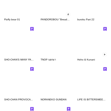
Fluffy bear 01
PANDOROBOU "Bread Thief" Pop-up
buroku Part 22
SHO-CHAN'S MANY FACES
TNOP บอกมา
Hoho & Kunani
SHO-CHAN PROVOCATION [ENG]
NORANEKO GUNDAN
LIFE IS BITTERSWEET ver.Eng