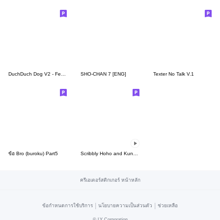
DuchDuch Dog V2 - Festive Holiday
SHO-CHAN 7 [ENG]
Texter No Talk V.1
ข้อ Bro (buroku) Part5
Scribbly Hoho and Kunani
ครีเอเตอร์สติกเกอร์ หน้าหลัก
|
|
ข้อกำหนดการใช้บริการ
นโยบายความเป็นส่วนตัว
ช่วยเหลือ
©
LY Corporation