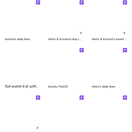
kunani's daily lives
Hoho & Kunani's day to day
Hoho & Kunani's summer camp
บี๊บส์ เพนท์เฮ้าส์ (ดิ ออริจินัล)
buroku Part19
Hoho's daily lives