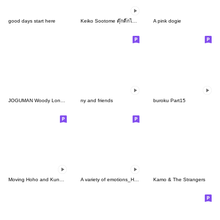
good days start here
Keiko Sootome ดุ๊กดิ๊กไม่หยุด!
A pink dogie
JOGUMAN Woody Longboi
ny and friends
buroku Part15
Moving Hoho and Kunani Stickers
A variety of emotions_HNY2026
Kamo & The Strangers