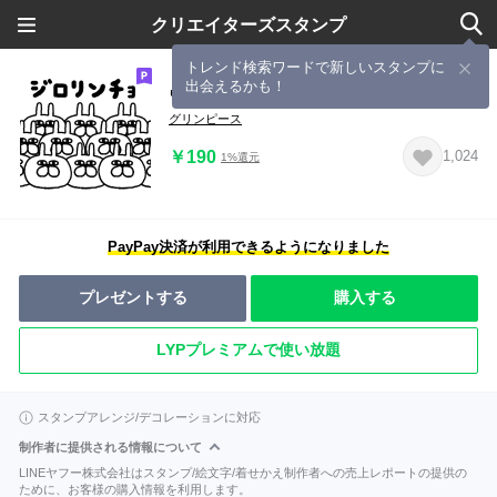
クリエイターズスタンプ
トレンド検索ワードで新しいスタンプに
出会えるかも！
ウサリンチョ
グリンピース
￥190
1,024
1%還元
PayPay決済が利用できるようになりました
プレゼントする
購入する
LYPプレミアムで使い放題
スタンプアレンジ/デコレーションに対応
制作者に提供される情報について
LINEヤフー株式会社はスタンプ/絵文字/着せかえ制作者への売上レポートの提供の
ために、お客様の購入情報を利用します。