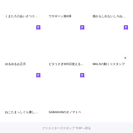
くまたろ◎あいさつスタンプ
ウサギーン第6弾
猫かもしれないしろねこ デカ文字吹き出し
ゆるゆるお正月
ピタうさぎ365日使える敬語
MALSの動く☆スタンプ
ねこたまっしぐら優しさ思いやり
SABAKANのオノマトペ
クリエイターズスタンプ TOPへ戻る