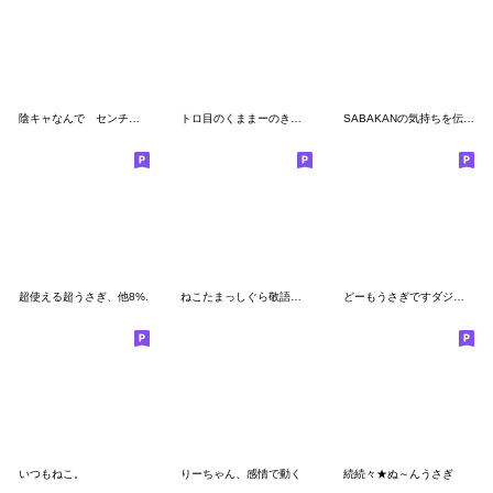
陰キャなんで センチメンタルガール
トロ目のくままーのきもちもりもり
SABAKANの気持ちを伝えるスタンプ
超使える超うさぎ、他8%.
ねこたまっしぐら敬語思いやり
どーもうさぎですダジャレ挨拶
いつもねこ。
りーちゃん、感情で動く
続続々★ぬ～んうさぎ