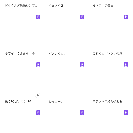
ピタうさぎ敬語シンプル使えそう
くまさく２
うさこ の毎日
ホワイトくまさん【ゆる敬語】
ボク、くま。
こあくまパンダ。の気持ち♡
動く!うざいマン 39
わっふーい
ララクマ気持ち伝わる敬語