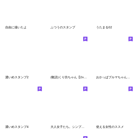
自由に描いたよ
ふつうのスタンプ
うたまる02
濃いめスタンプ2
(敬語)くり坊ちゃん【2ndリメイク版】
おかっぱブルマちゃん【冬の日常③】修正版
濃いめスタンプ4
大人女子たち。シンプル。敬語。
使える女性のススメ