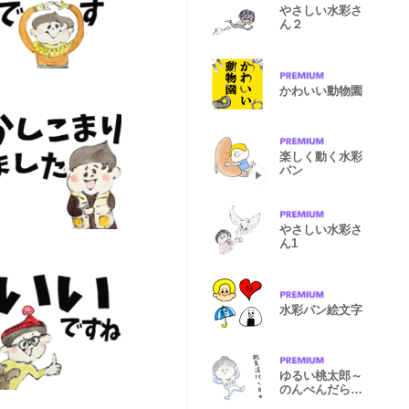
やさしい水彩さ
ん２
かわいい動物園
楽しく動く水彩
パン
やさしい水彩さ
ん1
水彩パン絵文字
ゆるい桃太郎～
のんべんだらり
と～