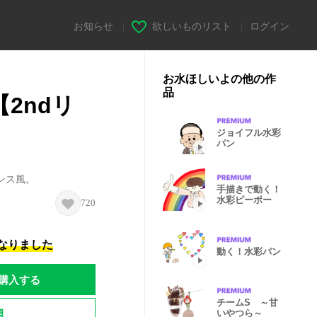
お知らせ
|
欲しいものリスト
|
ログイン
お水ほしいよの他の作
品
2ndリ
ジョイフル水彩
パン
ンス風。
手描きで動く！
水彩ピーポー
720
になりました
動く！水彩パン
購入する
チームS ～甘
題
いやつら～