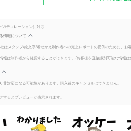
ンジ/デコレーションに対応
る情報について
式会社はスタンプ/絵文字/着せかえ制作者への売上レポートの提供のために、お
情報は制作者から確認することができます。(お客様を直接識別可能な情報は
り非対応になる可能性があります。購入後のキャンセルはできません。
クするとプレビューが表示されます。