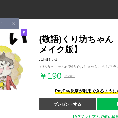
！
(敬語)くり坊ちゃん【
メイク版】
お水ほしいよ
くり坊っちゃんが敬語でおしゃべり。少しフラ
￥190
1%還元
PayPay決済が利用できるよう
プレゼントする
LYPプレミアムで使い放