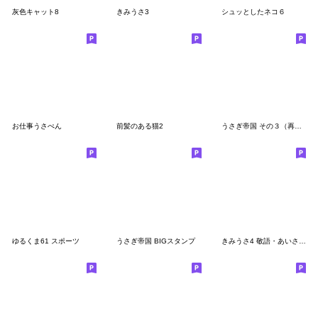
灰色キャット8
きみうさ3
シュッとしたネコ６
お仕事うさぺん
前髪のある猫2
うさぎ帝国 その３（再販）
ゆるくま61 スポーツ
うさぎ帝国 BIGスタンプ
きみうさ4 敬語・あいさつスタンプ