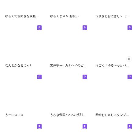
ゆるくて前向きな灰色キャット
ゆるくま４５ お祝い
うさぎとおにぎり２（家族連絡用）
なんとかなるにゃ2
繁体字ver. カナヘイのピスケ＆うさぎ5
うごく！ゆる〜っとパンダ11
うーにゃにゃ
うさぎ帝国×ママの洗剤工房
回転おしゅしスタンプだよ！３周目