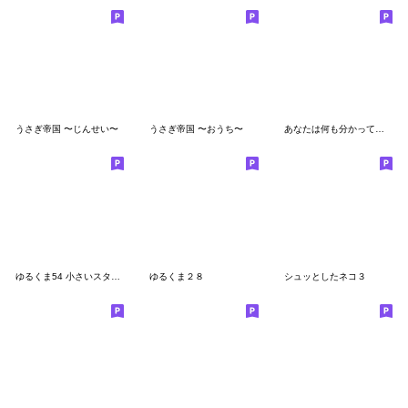
うさぎ帝国 〜じんせい〜
うさぎ帝国 〜おうち〜
あなたは何も分かっていない
ゆるくま54 小さいスタンプ
ゆるくま２８
シュッとしたネコ３