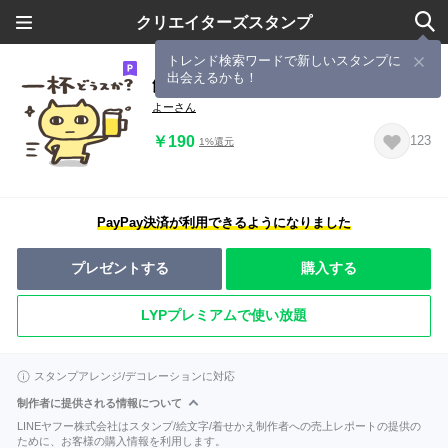
クリエイターズスタンプ
トレンド検索ワードで新しいスタンプに
出会えるかも！
飲み会スタンプ 2
よーさん
￥190
123
1%還元
PayPay決済が利用できるようになりました
プレゼントする
購入する
LYPプレミアムで使い放題
スタンプアレンジ/デコレーションに対応
制作者に提供される情報について
LINEヤフー株式会社はスタンプ/絵文字/着せかえ制作者への売上レポートの提供の
ために、お客様の購入情報を利用します。