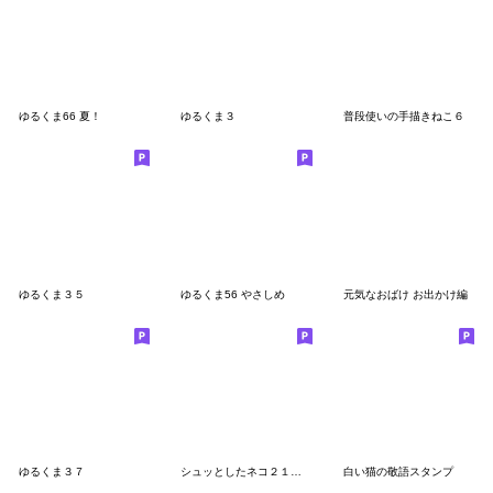
ゆるくま66 夏！
ゆるくま３
普段使いの手描きねこ６
ゆるくま３５
ゆるくま56 やさしめ
元気なおばけ お出かけ編
ゆるくま３７
シュッとしたネコ２１ 気持ち伝える
白い猫の敬語スタンプ