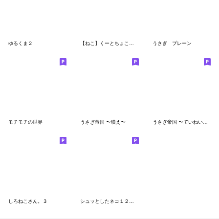
ゆるくま２
【ねこ】くーとちょこのスタンプ1
うさぎ プレーン
モチモチの世界
うさぎ帝国 〜映え〜
うさぎ帝国 〜ていねい〜 リターンズ
しろねこさん。３
シュッとしたネコ１２（お返事）