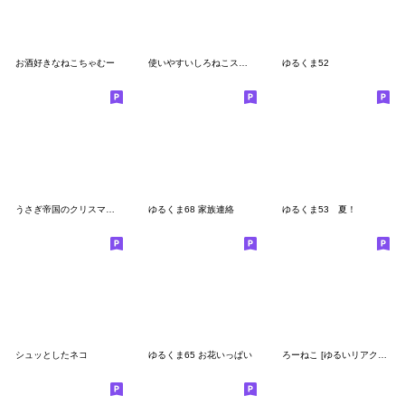
お酒好きなねこちゃむー
使いやすいしろねこスタンプ
ゆるくま52
うさぎ帝国のクリスマス（再販）
ゆるくま68 家族連絡
ゆるくま53 夏！
シュッとしたネコ
ゆるくま65 お花いっぱい
ろーねこ [ゆるいリアクション]