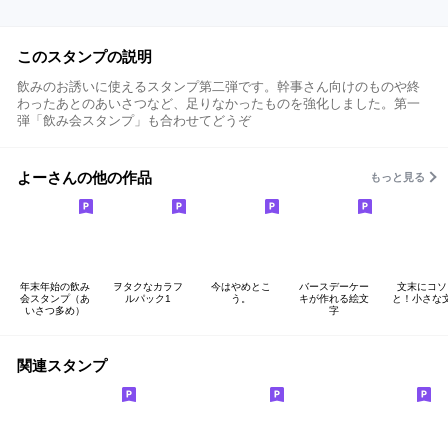
このスタンプの説明
飲みのお誘いに使えるスタンプ第二弾です。幹事さん向けのものや終
わったあとのあいさつなど、足りなかったものを強化しました。第一
弾「飲み会スタンプ」も合わせてどうぞ
よーさんの他の作品
もっと見る
年末年始の飲み
ヲタクなカラフ
今はやめとこ
バースデーケー
文末にコソ
会スタンプ（あ
ルパック1
う。
キが作れる絵文
と！小さな
いさつ多め）
字
関連スタンプ