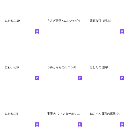
にわねこ19
うさぎ帝国×エルシャダイ
素直な猫（叫ぶ）
にわいぬ秋
うめともものふつうの暮らし 6
はむたそ 漢字
にわねこ5
毛玉犬 ウィンターホリデー編
ねこぺん日和の家族で使えるスタンプ２