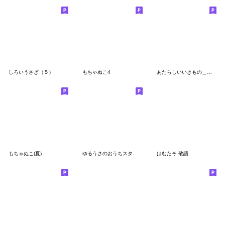
しろいうさぎ（５）
もちゃぬこ4
あたらしいいきもの＿やりとり
もちゃぬこ(夏)
ゆるうさのおうちスタンプ
はむたそ 敬語