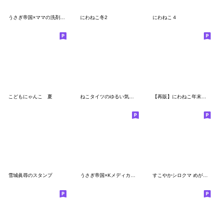
うさぎ帝国×ママの洗剤工房
にわねこ冬2
にわねこ４
こどもにゃんこ 夏
ねこタイツのゆるい気持ち 3
【再販】にわねこ年末年始
雪城眞尋のスタンプ
うさぎ帝国×Kメディカル整体院
すこやかシロクマ めがね 2