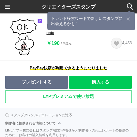
クリエイターズスタンプ
トレンド検索ワードで新しいスタンプに
出会えるかも！
即レス！うさぎ帝国
endo
￥190
4,453
1%還元
PayPay決済が利用できるようになりました
プレゼントする
購入する
LYPプレミアムで使い放題
スタンプアレンジ/デコレーションに対応
制作者に提供される情報について
LINEヤフー株式会社はスタンプ/絵文字/着せかえ制作者への売上レポートの提供の
ために、お客様の購入情報を利用します。