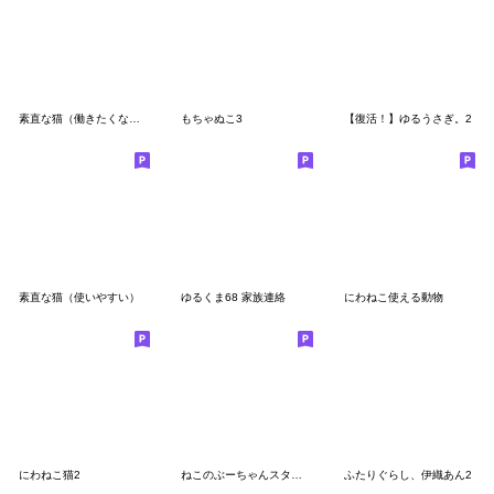
素直な猫（働きたくない）
もちゃぬこ3
【復活！】ゆるうさぎ。2
素直な猫（使いやすい）
ゆるくま68 家族連絡
にわねこ使える動物
にわねこ猫2
ねこのぶーちゃんスタンプ12
ふたりぐらし、伊織あん2