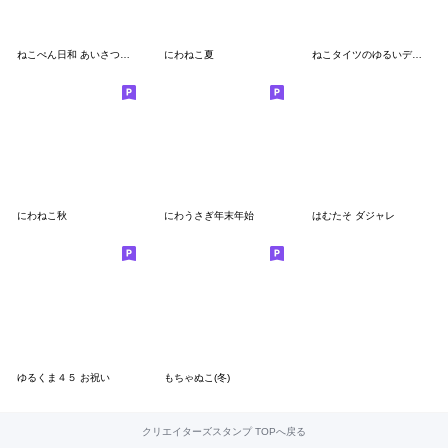
ねこぺん日和 あいさつことば
にわねこ夏
ねこタイツのゆるいデカ文字
にわねこ秋
にわうさぎ年末年始
はむたそ ダジャレ
ゆるくま４５ お祝い
もちゃぬこ(冬)
クリエイターズスタンプ TOPへ戻る