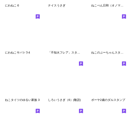
にわねこ６
ナイスうさぎ
ねこぺん日和（オノマトペ）
にわねこサバトラ4
「不知火フレア」スタンプVol.2
ねこのぶーちゃんスタンプ8
ねこタイツのゆるい家族 3
しろいうさぎ（6）(敬語)
ボーヤ2歳のダルスタンプ