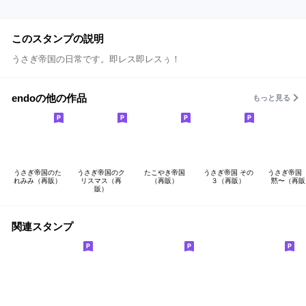
このスタンプの説明
うさぎ帝国の日常です。即レス即レスぅ！
endoの他の作品
もっと見る
うさぎ帝国のた
うさぎ帝国のク
たこやき帝国
うさぎ帝国 その
うさぎ帝国
れみみ（再販）
リスマス（再
（再販）
３（再販）
黙〜（再販
販）
関連スタンプ