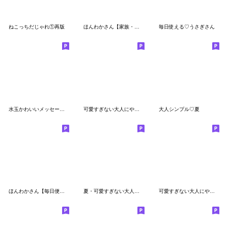
ねこっちだじゃれ①再版
ほんわかさん【家族・友達に日常用】No.10
毎日使える♡うさぎさん
水玉かわいいメッセージ(再販)
可愛すぎない大人にやさしい連絡スタンプ
大人シンプル♡夏
ほんわかさん【毎日便利 冬とお花】No.11
夏・可愛すぎない大人の北欧風スタンプ
可愛すぎない大人にやさしい秋スタンプ