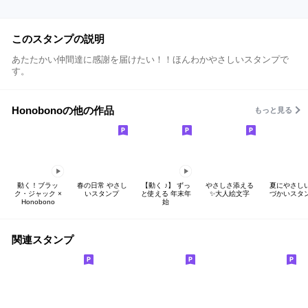
このスタンプの説明
あたたかい仲間達に感謝を届けたい！！ほんわかやさしいスタンプで
す。
Honobonoの他の作品
もっと見る
動く！ブラッ
春の日常 やさし
【動く ♪】 ずっ
やさしさ添える
夏にやさし
ク・ジャック ×
いスタンプ
と使える 年末年
✨大人絵文字
づかいスタ
Honobono
始
関連スタンプ