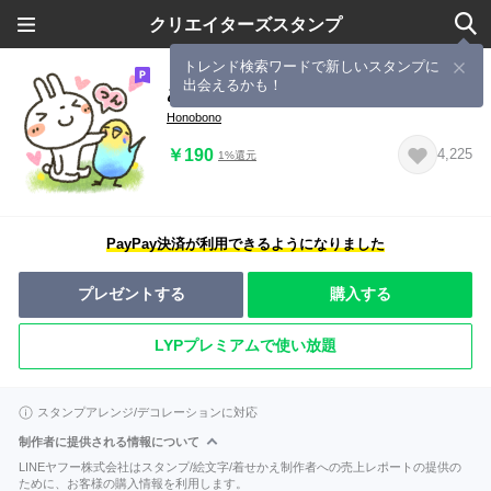
クリエイターズスタンプ
トレンド検索ワードで新しいスタンプに
出会えるかも！
あたたかい仲間・やさしいスタンプ
Honobono
￥190
4,225
1%還元
PayPay決済が利用できるようになりました
プレゼントする
購入する
LYPプレミアムで使い放題
スタンプアレンジ/デコレーションに対応
制作者に提供される情報について
LINEヤフー株式会社はスタンプ/絵文字/着せかえ制作者への売上レポートの提供の
ために、お客様の購入情報を利用します。