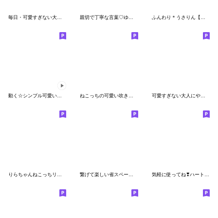
毎日・可愛すぎない大人にやさしいスタンプ
親切で丁寧な言葉♡ゆるねこ
ふんわり＊うさりん【あいさつ編】
動く☆シンプル可愛い日常スタンプ
ねこっちの可愛い吹き出し
可愛すぎない大人にやさしい日常スタンプ
りらちゃんねこっちリアクション
繋げて楽しい省スペースメッセージ①再販
気軽に使ってね❣ハート耳のうさぎさん