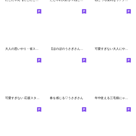
大人の思いやり・省スペース
【ほのぼのうさぎさんの旅♡】 挨拶編
可愛すぎない大人にやさしい夏スタンプ
可愛すぎない 応援スタンプ
春を感じる♡うさぎさん
年中使える三毛猫にゃん助ちび助