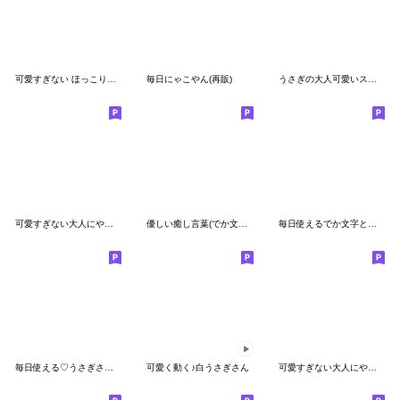
可愛すぎない ほっこりスタンプ
毎日にゃこやん(再販)
うさぎの大人可愛いスタンプ♥日常♥
可愛すぎない大人にやさしい春スタンプ
優しい癒し言葉(でか文字)再販
毎日使えるでか文字とねこ(相づち)再販
毎日使える♡うさぎさん【デカ文字】
可愛く動く♪白うさぎさん
可愛すぎない大人にやさしい冬スタンプ