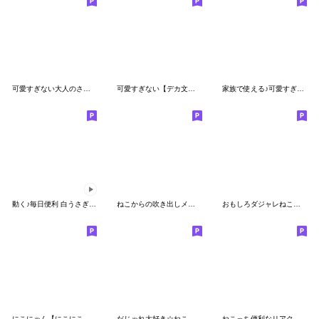
可愛すぎない大人のさわやか夏スタンプ
可愛すぎない【デカ文字・しろねこ】
家族で使える♪可愛すぎないスタンプ
動く♪毎日便利 白うさぎさん
ねこからの吹き出しメッセージ(再販)
おもしろダジャレねこ（ぷっくり）
にこにゃん【にこにこセット】
だじゃれ大好き☆ねこっち
ねこっち便利なリアクション