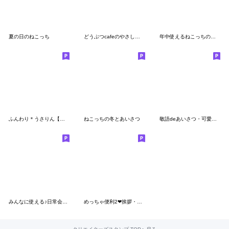
夏の日のねこっち
どうぶつcafeのやさしい言葉【改訂版】
年中使えるねこっちの可愛い挨拶
ふんわり＊うさりん【夏】
ねこっちの冬とあいさつ
敬語deあいさつ・可愛すぎないスタンプ
みんなに使える♪日常会話スタンプ
めっちゃ便利2❤挨拶・気遣い