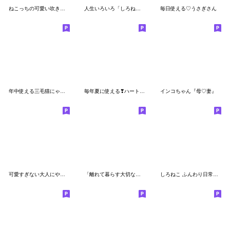
ねこっちの可愛い吹き出し
人生いろいろ「しろねこ」パック
毎日使える♡うさぎさん
年中使える三毛猫にゃん助ちび助
毎年夏に使える❣ハート耳のうさぎさん
インコちゃん『母♡妻』
可愛すぎない大人にやさしい冬スタンプ
「離れて暮らす大切な人へ」 応答編
しろねこ ふんわり日常パック