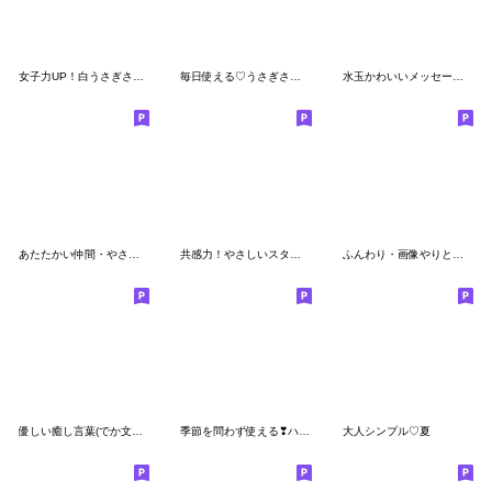
女子力UP！白うさぎさん日常パック ２
毎日使える♡うさぎさん【デカ文字】
水玉かわいいメッセージ(再販)
あたたかい仲間・やさしいスタンプ
共感力！やさしいスタンプ
ふんわり・画像やりとり用
優しい癒し言葉(でか文字)再販
季節を問わず使える❣ハート耳のうさぎさん
大人シンプル♡夏