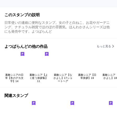
このスタンプの説明
日常使いの連絡に便利なスタンプ。女の子と白ねこ、お花やガーデニ
ング、ナチュラル雑貨でほのぼの雰囲気。ほんわかさんシリーズは他
にも発売中です。よつばらんど
よつばらんどの他の作品
もっと見る
素敵シニアの日
素敵シニア【よ
素敵シニア【な
素敵シニア【日
素敵シニア
常【冬のデカ文
く使う挨拶集】
かよし】17ショ
常挨拶】19
かよし】1
字】14
11
ートヘア
関連スタンプ