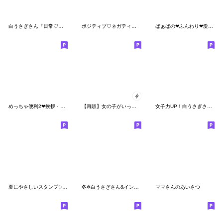
白うさぎさん『日常♡みやび』
ポジティブ♡ネガティブ★白うさぎ
ばぁばの❤︎ふんわり❤︎愛情スタンプ
めっちゃ便利2❤挨拶・気遣い
【再販】女の子がいっぱい! 水彩＊年末年始
女子力UP！白うさぎさん日常パック
夏にやさしいスタンプ✨【大きい文字】
冬❄白うさぎさん&インコちゃん
ママさんのあいさつ