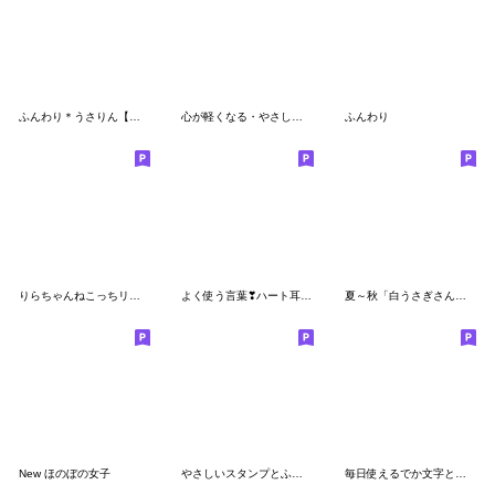
ふんわり＊うさりん【あいさつ編】
心が軽くなる・やさしいスタンプ
ふんわり
りらちゃんねこっちリアクション
よく使う言葉❣ハート耳うさぎさん
夏～秋「白うさぎさん」日常パック
New ほのぼの女子
やさしいスタンプとふきだし
毎日使えるでか文字とねこ(相づち)再販