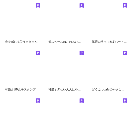
春を感じる♡うさぎさん
省スペースねこのあいさつ(再販)
気軽に使ってね❣ハート耳のうさぎさん
可愛さUP女子スタンプ
可愛すぎない大人にやさしい連絡スタンプ
どうぶつcafeのやさしい言葉【改訂版】