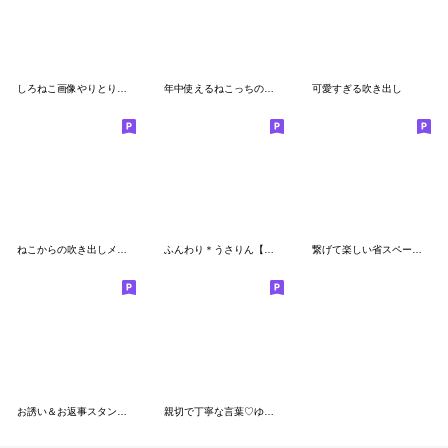
しろねこ画像やりとりパック
年中使えるねこっちの可愛い挨拶
可愛すぎる吹き出し
ねこからの吹き出しメッセージ(再販)
ふんわり＊うさりん【夏】
繋げて楽しい省スペースメッセージ①再販
お誘い＆お返事スタンプ❣夏バージョン
親切で丁寧な言葉♡ゆるねこ