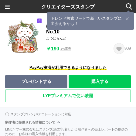
クリエイターズスタンプ
トレンド検索ワードで新しいスタンプに
出会えるかも！
ほんわかさん【家族・友達に日常用】
No.10
よつばらんど
￥190
909
1%還元
PayPay決済が利用できるようになりました
プレゼントする
購入する
LYPプレミアムで使い放題
スタンプアレンジ/デコレーションに対応
制作者に提供される情報について
LINEヤフー株式会社はスタンプ/絵文字/着せかえ制作者への売上レポートの提供の
ために、お客様の購入情報を利用します。