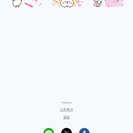
©remrin
注意事項
通報