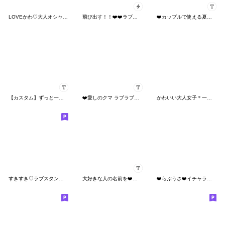
LOVEかわ♡大人オシャレなちびねこ100%
飛び出す！！❤️❤️ラブカップル❤️❤️
❤️カップルで使える夏のラブカスタム❤️
【カスタム】ずっと一緒 愛してる人に送る
❤️愛しのクマ ラブラブカスタムはんこ❤️
かわいい大人女子＊一生使える夏のご挨拶
すきすき♡ラブスタンプ-ミミクマ
大好きな人の名前を❤️❤️❤️カスタム
❤️らぶうさ❤️イチャラブ❤️毎日大好き