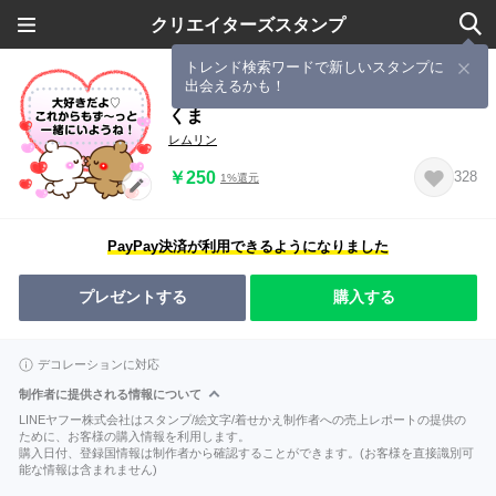
クリエイターズスタンプ
トレンド検索ワードで新しいスタンプに
出会えるかも！
【LOVEメッセージ】アモーレ♡くま
くま
レムリン
￥250
328
1%還元
PayPay決済が利用できるようになりました
プレゼントする
購入する
デコレーションに対応
制作者に提供される情報について
LINEヤフー株式会社はスタンプ/絵文字/着せかえ制作者への売上レポートの提供の
ために、お客様の購入情報を利用します。
購入日付、登録国情報は制作者から確認することができます。(お客様を直接識別可
能な情報は含まれません)